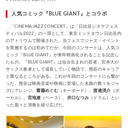
人気コミック『BLUE GIANT』とコラボ
「CINEMA JAZZ CONCERT」は「日比谷シネマフェス
ティバル2022」の一環として、東京ミッドタウン日比谷内
のアトリウムで開催された。当フェスでジャズ・イベント
を実施するのは初めてだが、今回のコンサートは、人気コ
ミック『BLUE GIANT』が来年映画化されることを記念し
たもの。『BLUE GIANT』は仙台生まれの若者、宮本大が
サックス奏者として成長していく物語で、熊谷のキャリア
と重なるところがある。これが今回のコンサートにも繋が
った。熊谷は映画音楽や映画に登場した名曲の数々をジャ
ズにアレンジ。
齋藤めぐむ
（キーボード）、
渡邉滉介
（ボ
ーカル）、
宮地遼
（ベース）、
井口なつみ
（ドラム）とい
った面々と演奏を繰り広げた。