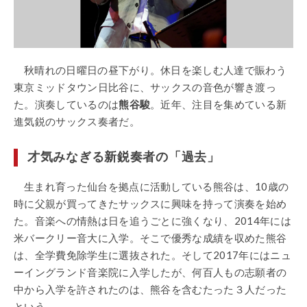
秋晴れの日曜日の昼下がり。休日を楽しむ人達で賑わう
東京ミッドタウン日比谷に、サックスの音色が響き渡っ
た。演奏しているのは
熊谷駿
。近年、注目を集めている新
進気鋭のサックス奏者だ。
才気みなぎる新鋭奏者の「過去」
生まれ育った仙台を拠点に活動している熊谷は、10歳の
時に父親が買ってきたサックスに興味を持って演奏を始め
た。音楽への情熱は日を追うごとに強くなり、2014年には
米バークリー音大に入学。そこで優秀な成績を収めた熊谷
は、全学費免除学生に選抜された。そして2017年にはニュ
ーイングランド音楽院に入学したが、何百人もの志願者の
中から入学を許されたのは、熊谷を含むたった３人だった
という。