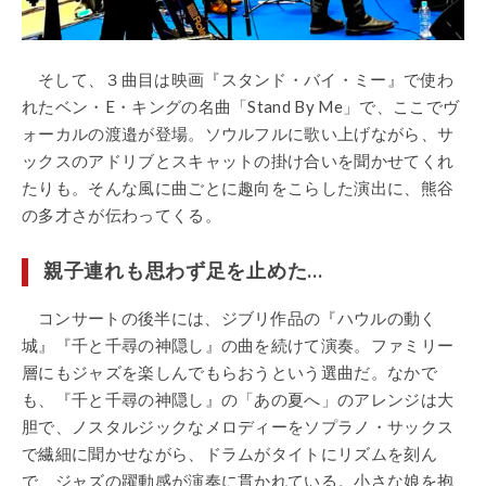
そして、３曲目は映画『スタンド・バイ・ミー』で使わ
れたベン・E・キングの名曲「Stand By Me」で、ここでヴ
ォーカルの渡邉が登場。ソウルフルに歌い上げながら、サ
ックスのアドリブとスキャットの掛け合いを聞かせてくれ
たりも。そんな風に曲ごとに趣向をこらした演出に、熊谷
の多才さが伝わってくる。
親子連れも思わず足を止めた…
コンサートの後半には、ジブリ作品の『ハウルの動く
城』『千と千尋の神隠し』の曲を続けて演奏。ファミリー
層にもジャズを楽しんでもらおうという選曲だ。なかで
も、『千と千尋の神隠し』の「あの夏へ」のアレンジは大
胆で、ノスタルジックなメロディーをソプラノ・サックス
で繊細に聞かせながら、ドラムがタイトにリズムを刻ん
で、ジャズの躍動感が演奏に貫かれている。小さな娘を抱