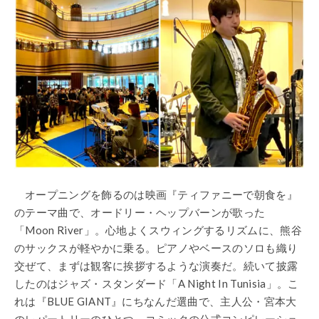
オープニングを飾るのは映画『ティファニーで朝食を』
のテーマ曲で、オードリー・ヘップバーンが歌った
「Moon River」。心地よくスウィングするリズムに、熊谷
のサックスが軽やかに乗る。ピアノやベースのソロも織り
交ぜて、まずは観客に挨拶するような演奏だ。続いて披露
したのはジャズ・スタンダード「A Night In Tunisia」。こ
れは『BLUE GIANT』にちなんだ選曲で、主人公・宮本大
のレパートリーのひとつ。コミックの公式コンピレーショ