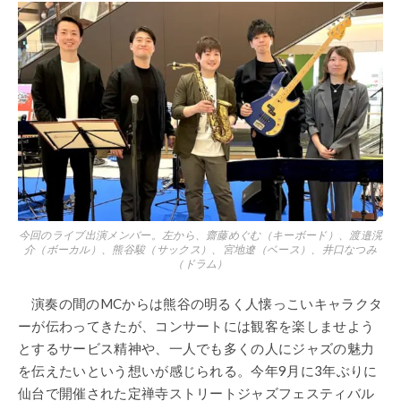
今回のライブ出演メンバー。左から、齋藤めぐむ（キーボード）、渡邉滉
介（ボーカル）、熊谷駿（サックス）、宮地遼（ベース）、井口なつみ
（ドラム）
演奏の間のMCからは熊谷の明るく人懐っこいキャラクタ
ーが伝わってきたが、コンサートには観客を楽しませよう
とするサービス精神や、一人でも多くの人にジャズの魅力
を伝えたいという想いが感じられる。今年9月に3年ぶりに
仙台で開催された定禅寺ストリートジャズフェスティバル