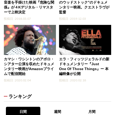
音楽を手掛けた映画『危険な関
のウッドストック”のドキュメ
係』が４Kデジタル・リマスタ
ンタリー映画。クエストラヴが
ーで上映決定
監督
投稿日 : 2018.03.07
投稿日 : 2019.12.03
カマシ・ワシントンのアポロ・
エラ・フィッツジェラルドの新
シアター公演を収めたドキュメ
ドキュメンタリー『Just
ンタリー映画がAmazonプライ
One Of Those Things』ー 本
ムで配信開始
編映像が公開
投稿日 : 2020.02.04
投稿日 : 2020.02.18
ランキング
日間
週間
月間