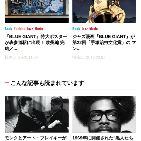
Book
Fashion
Jazz
Music
Book
Jazz
Music
『BLUE GIANT』特大ポスター
ジャズ漫画『BLUE GIANT』が
が表参道駅に出現！ 欧州編 完
第22回「手塚治虫文化賞」の マ
結／...
ン...
投稿日 : 2020.11.04
投稿日 : 2018.02.27
こんな記事も読まれています
モンクとアート・ブレイキーが
1969年に開催された“黒人たち