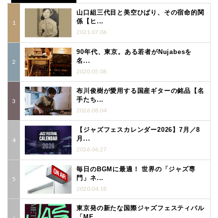
山口組三代目と美空ひばり、その宿命的関
係【ヒ...
2021.07.06
90年代、東京。ある若者がNujabesを
名...
2020.05.08
布川俊樹が愛用する国産ギターの銘品【名
手たち...
2026.08.04
【ジャズフェスカレンダー2026】7月／8
月...
2026.06.27
毎日のBGMに最適！ 世界の「ジャズ専
門」ネ...
2020.04.18
東京発の新たな国際ジャズフェスティバル
「ME...