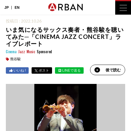
JP
EN
投稿日 : 2022.10.26
いま気になるサックス奏者・熊谷駿を聴い
てみた─「CINEMA JAZZ CONCERT」ラ
イブレポート
Cinema
Jazz
Music
Sponsored
熊谷駿
後で読む
いいね !
ポスト
LINEで送る