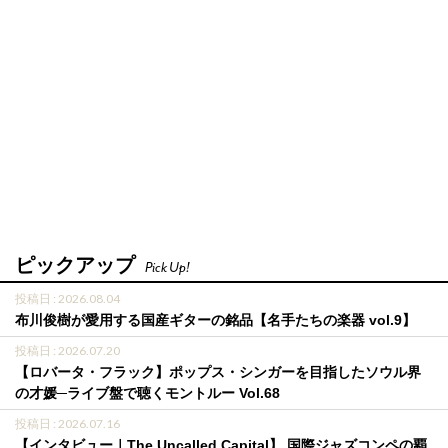
ピックアップ
Pick Up!
投稿日 : 2026.08.04
布川俊樹が愛用する国産ギターの銘品【名手たちの楽器 vol.9】
投稿日 : 2026.07.20
【ロバータ・フラック】ポップス・シンガーを目指したソウル界
の才媛─ライブ盤で聴くモントルー Vol.68
投稿日 : 2026.07.16
【インタビュー｜The Uncalled Capital】 国際ジャズコンペの覇