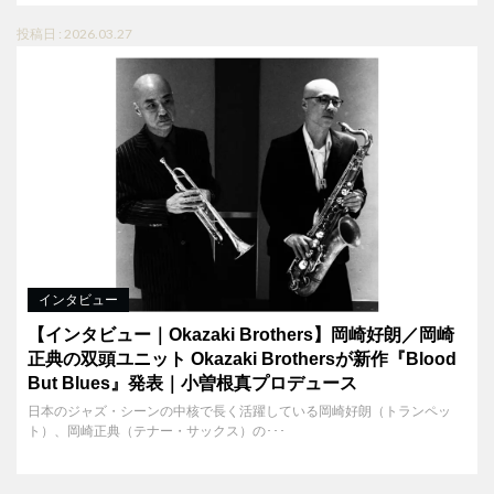
投稿日 : 2026.03.27
インタビュー
【インタビュー｜Okazaki Brothers】岡崎好朗／岡崎
正典の双頭ユニット Okazaki Brothersが新作『Blood
But Blues』発表｜小曽根真プロデュース
日本のジャズ・シーンの中核で長く活躍している岡崎好朗（トランペッ
ト）、岡崎正典（テナー・サックス）の･･･