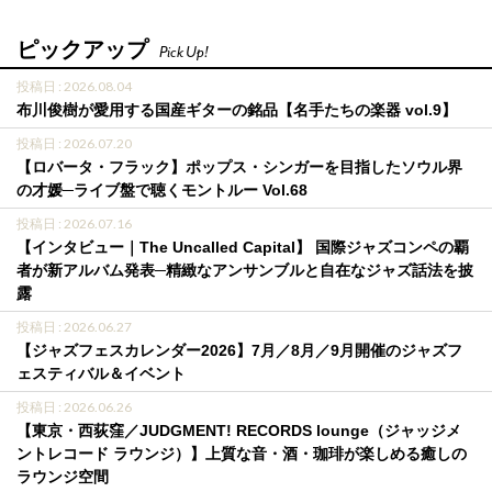
ピックアップ
Pick Up!
投稿日 : 2026.08.04
布川俊樹が愛用する国産ギターの銘品【名手たちの楽器 vol.9】
投稿日 : 2026.07.20
【ロバータ・フラック】ポップス・シンガーを目指したソウル界
の才媛─ライブ盤で聴くモントルー Vol.68
投稿日 : 2026.07.16
【インタビュー｜The Uncalled Capital】 国際ジャズコンペの覇
者が新アルバム発表─精緻なアンサンブルと自在なジャズ話法を披
露
投稿日 : 2026.06.27
【ジャズフェスカレンダー2026】7月／8月／9月開催のジャズフ
ェスティバル＆イベント
投稿日 : 2026.06.26
【東京・西荻窪／JUDGMENT! RECORDS lounge（ジャッジメ
ントレコード ラウンジ）】上質な音・酒・珈琲が楽しめる癒しの
ラウンジ空間