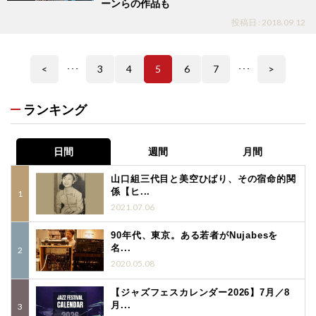
ーンらの作品も
投稿日 : 2018.09.12
<
3
4
5
6
7
>
･･･
･･･
ランキング
日間
週間
月間
山口組三代目と美空ひばり、その宿命的関
係【ヒ...
2021.07.06
90年代、東京。ある若者がNujabesを
名...
2020.05.08
【ジャズフェスカレンダー2026】7月／8
月...