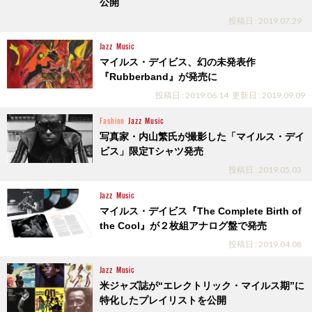
公開
投稿日 : 2019.07.29
Jazz
Music
マイルス・デイビス、幻の未発表作
『Rubberband』が発売に
投稿日 : 2019.06.14
更新日 : 2019.09.09
Fashion
Jazz
Music
写真家・内山繁氏が撮影した「マイルス・デイ
ビス」限定Tシャツ発売
投稿日 : 2019.05.03
Jazz
Music
マイルス・デイビス『The Complete Birth of
the Cool』が２枚組アナログ盤で発売
投稿日 : 2019.04.08
Jazz
Music
米ジャズ誌が“エレクトリック・マイルス期”に
特化したプレイリストを公開