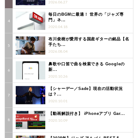
2026.06.27
毎日のBGMに最適！ 世界の「ジャズ専
門」ネ...
2020.04.18
布川俊樹が愛用する国産ギターの銘品【名
手たち...
2026.08.04
鼻歌や口笛で曲を検索できる Googleの
新...
2020.10.26
【シャーデー／Sade】現在の活動状況
は？...
2020.10.01
【動画解説付き】 iPhoneアプリ Gar...
2020.10.09