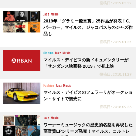
投稿日 : 2019.02.22
Jazz
Music
2019年「グラミー殿堂賞」25作品が発表！C.
パーカー、マイルス、ジャコパスらのジャズ作
品も
投稿日 : 2019.01.25
Cinema
Jazz
Music
マイルス・デイビスの新ドキュメンタリーが
「サンダンス映画祭 2019」で初上映
投稿日 : 2018.11.29
Fashion
Jazz
Music
マイルス・デイビスのフェラーリがオークショ
ン・サイトで競売に
投稿日 : 2018.09.26
Jazz
Music
ワーナーミュージックの歴史的名盤を再現した
高音質LPシリーズ発売！マイルス、コルトレ