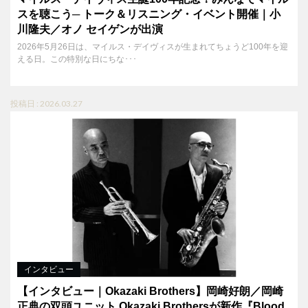
スを聴こう─ トーク＆リスニング・イベント開催｜小
川隆夫／オノ セイゲンが出演
2026年5月26日は、マイルス・デイヴィスが生まれてちょうど100年を迎
える日。この特別な日にちな･･･
投稿日 : 2026.03.27
インタビュー
【インタビュー｜Okazaki Brothers】岡崎好朗／岡崎
正典の双頭ユニット Okazaki Brothersが新作『Blood