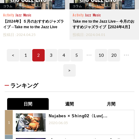
コラム
コラム
Activity
Jazz
Music
Activity
Jazz
Music
【2024年】５月のおすすめジャズラ
Take me to the Jazz Live─ 今月のお
イブ ─Take me to the Jazz Live
すすめジャズライブ【2024年4月】
投稿日 : 2024.04.25
投稿日 : 2024.04.01
<
1
2
3
4
5
10
20
･･･
･･･
>
ランキング
日間
週間
月間
Nujabes × Shing02〈Luv(...
2020.06.05