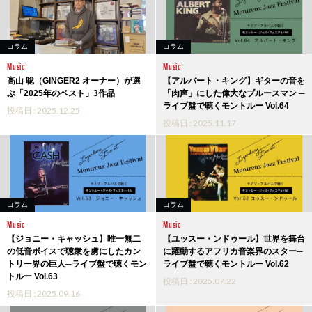
コラム
コラム
Music
Music
高山 聡（GINGER2 オーナー）が選
【アルバート・キング】ギターの音を
ぶ「2025年のベスト」3作品
「肉声」にした偉大なブルースマン ─
ライブ盤で聴くモントルー Vol.64
投稿日 : 2025.12.25
投稿日 : 2025.11.17
コラム
コラム
Music
Music
【ジョニー・キャッシュ】唯一無二
【ユッスー・ンドゥール】世界を舞台
の低音ボイスで聴衆を虜にしたカン
に躍動するアフリカ音楽界のスター─
トリー界の巨人─ライブ盤で聴くモン
ライブ盤で聴くモントルー Vol.62
トルー Vol.63
投稿日 : 2025.07.22
投稿日 : 2025.09.16