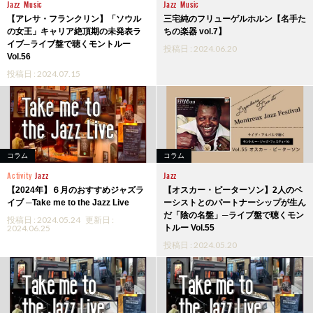
Jazz
Music
Jazz
Music
【アレサ・フランクリン】「ソウル
三宅純のフリューゲルホルン【名手た
の女王」キャリア絶頂期の未発表ラ
ちの楽器 vol.7】
イブ─ライブ盤で聴くモントルー
投稿日 : 2024.06.20
Vol.56
投稿日 : 2024.07.15
コラム
コラム
Activity
Jazz
Jazz
【2024年】６月のおすすめジャズラ
【オスカー・ピーターソン】2人のベ
イブ ─Take me to the Jazz Live
ーシストとのパートナーシップが生ん
だ「陰の名盤」─ライブ盤で聴くモン
投稿日 : 2024.05.24
更新日 :
2024.06.25
トルー Vol.55
投稿日 : 2024.05.20