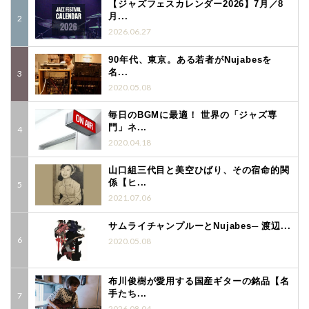
【ジャズフェスカレンダー2026】7月／8
月...
2026.06.27
90年代、東京。ある若者がNujabesを
名...
2020.05.08
毎日のBGMに最適！ 世界の「ジャズ専
門」ネ...
2020.04.18
山口組三代目と美空ひばり、その宿命的関
係【ヒ...
2021.07.06
サムライチャンプルーとNujabes─ 渡辺...
2020.05.08
布川俊樹が愛用する国産ギターの銘品【名
手たち...
2026.08.04