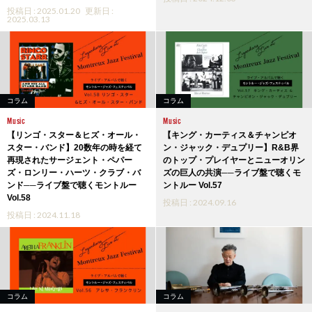
投稿日 : 2025.01.20
更新日 :
2025.03.13
コラム
コラム
Music
Music
【リンゴ・スター＆ヒズ・オール・
【キング・カーティス＆チャンピオ
スター・バンド】20数年の時を経て
ン・ジャック・デュプリー】R&B界
再現されたサージェント・ペパー
のトップ・プレイヤーとニューオリン
ズ・ロンリー・ハーツ・クラブ・バ
ズの巨人の共演──ライブ盤で聴くモ
ンド──ライブ盤で聴くモントルー
ントルー Vol.57
Vol.58
投稿日 : 2024.09.16
投稿日 : 2024.11.18
コラム
コラム