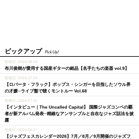
ピックアップ
Pick Up!
投稿日 : 2026.08.04
布川俊樹が愛用する国産ギターの銘品【名手たちの楽器 vol.9】
投稿日 : 2026.07.20
【ロバータ・フラック】ポップス・シンガーを目指したソウル界
の才媛─ライブ盤で聴くモントルー Vol.68
投稿日 : 2026.07.16
【インタビュー｜The Uncalled Capital】 国際ジャズコンペの覇
者が新アルバム発表─精緻なアンサンブルと自在なジャズ話法を披
露
投稿日 : 2026.06.27
【ジャズフェスカレンダー2026】7月／8月／9月開催のジャズフ