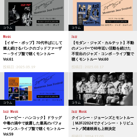
コラム
コラム
Music
Jazz
【イギー・ポップ】70代半ばにして
【モダン・ジャズ・カルテット】不動
燃え続けるパンクのゴッドファーザ
のメンバーで40年近い活動を続けた
ー ─ライブ盤で聴くモントルー
不世出のジャズ・コンボ ─ライブ盤で
Vol.61
聴くモントルー Vol.60
投稿日 : 2025.05.19
投稿日 : 2025.03.17
コラム
コラム
Jazz
Music
Jazz
Music
【ハービー・ハンコック】ドラッグ
クインシー・ジョーンズとモントルー
中毒の渦中で披露した最高のパフォ
｜MJFJ2024でクインシー・トリビュ
ーマンス─ライブ盤で聴くモントルー
ート／関連映画も上映決定
Vol.59
投稿日 : 2024.12.03