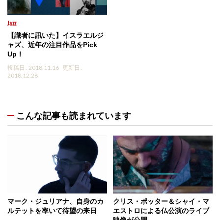
Jazz
【識者に訊いた】イスラエルジ
ャズ、近年の注目作品をPick
Up！
投稿日 : 2018.11.16
更新日 :
2018.12.28
こんな記事も読まれています
マーク・ジュリアナ、自身のカ
クリス・ポッター＆シャイ・マ
ルテットを率いて待望の来日
エストロによる仏公演のライブ
映像が公開