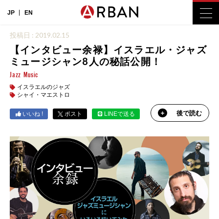
JP
EN
投稿日 : 2019.02.15
【インタビュー余禄】イスラエル・ジャズ
ミュージシャン8人の秘話公開！
Jazz
Music
イスラエルのジャズ
シャイ・マエストロ
後で読む
いいね !
ポスト
LINEで送る