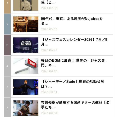
係【ヒ...
2021.07.06
90年代、東京。ある若者がNujabesを
名...
2020.05.08
【ジャズフェスカレンダー2026】7月／8
月...
2026.06.27
毎日のBGMに最適！ 世界の「ジャズ専
門」ネ...
2020.04.18
【シャーデー／Sade】現在の活動状況
は？...
2020.10.01
布川俊樹が愛用する国産ギターの銘品【名
手たち...
2026.08.04