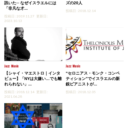
訊いた─ なぜイスラエルには
ズの20人
「非凡な才...
投稿日 : 2018.12.14
投稿日 : 2019.11.27
更新日 :
2023.10.13
Jazz
Music
Jazz
Music
【シャイ・マエストロ｜インタ
“セロニアス・モンク・コンペ
ビュー】「NYは大嫌い…でも離
ティション”でイスラエルの新
れられない」...
鋭ピアニストが...
投稿日 : 2018.12.14
更新日 :
投稿日 : 2018.12.05
2021.06.28