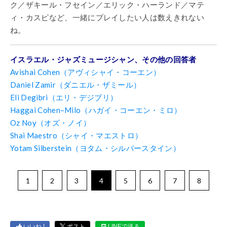
ク／ザキール・フセイン／エリック・ハーランド／マテ
ィ・カスピなど、一緒にプレイしたい人は数えきれない
ね。
イスラエル・ジャズミュージシャン、その他の回答者
Avishai Cohen（アヴィシャイ・コーエン）
Daniel Zamir（ダニエル・ザミール）
Eli Degibri（エリ・デジブリ）
Haggai Cohen–Milo（ハガイ・コーエン・ミロ）
Oz Noy（オズ・ノイ）
Shai Maestro（シャイ・マエストロ）
Yotam Silberstein（ヨタム・シルバースタイン）
1
2
3
4
5
6
7
8
いいね !
ポスト
LINEで送る