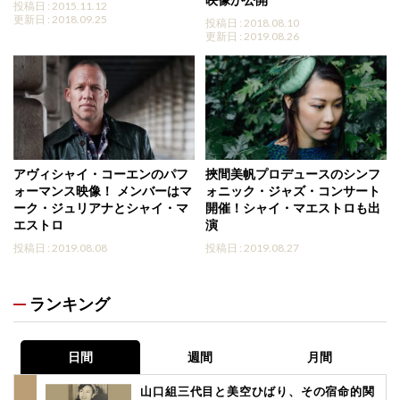
投稿日 : 2015.11.12
更新日 : 2018.09.25
投稿日 : 2018.08.10
更新日 : 2019.08.26
アヴィシャイ・コーエンのパフ
挾間美帆プロデュースのシンフ
ォーマンス映像！ メンバーはマ
ォニック・ジャズ・コンサート
ーク・ジュリアナとシャイ・マ
開催！シャイ・マエストロも出
エストロ
演
投稿日 : 2019.08.08
投稿日 : 2019.08.27
ランキング
日間
週間
月間
山口組三代目と美空ひばり、その宿命的関