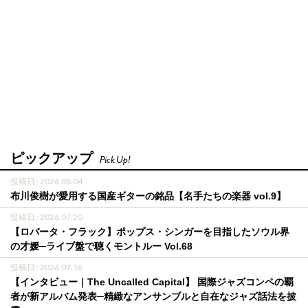
ピックアップ
Pick Up!
投稿日 : 2026.08.04
布川俊樹が愛用する国産ギターの銘品【名手たちの楽器 vol.9】
投稿日 : 2026.07.20
【ロバータ・フラック】ポップス・シンガーを目指したソウル界
の才媛─ライブ盤で聴くモントルー Vol.68
投稿日 : 2026.07.16
【インタビュー｜The Uncalled Capital】 国際ジャズコンペの覇
者が新アルバム発表─精緻なアンサンブルと自在なジャズ話法を披