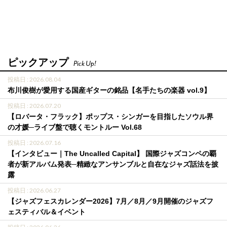
ピックアップ
Pick Up!
投稿日 : 2026.08.04
布川俊樹が愛用する国産ギターの銘品【名手たちの楽器 vol.9】
投稿日 : 2026.07.20
【ロバータ・フラック】ポップス・シンガーを目指したソウル界
の才媛─ライブ盤で聴くモントルー Vol.68
投稿日 : 2026.07.16
【インタビュー｜The Uncalled Capital】 国際ジャズコンペの覇
者が新アルバム発表─精緻なアンサンブルと自在なジャズ話法を披
露
投稿日 : 2026.06.27
【ジャズフェスカレンダー2026】7月／8月／9月開催のジャズフ
ェスティバル＆イベント