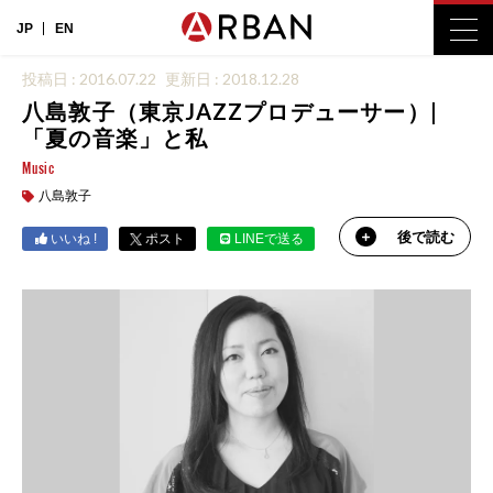
JP
EN
投稿日 : 2016.07.22
更新日 : 2018.12.28
八島敦子（東京JAZZプロデューサー）|
「夏の音楽」と私
Music
八島敦子
後で読む
いいね !
ポスト
LINEで送る