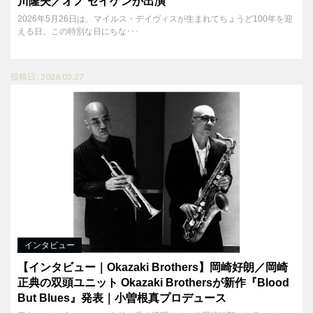
川隆夫／オノ セイゲンが出演
2026年5月26日は、マイルス・デイヴィスが生まれてちょうど100年を迎
える日。この特別な日にちな･･･
投稿日 : 2026.03.27
インタビュー
【インタビュー｜Okazaki Brothers】岡崎好朗／岡崎
正典の双頭ユニット Okazaki Brothersが新作『Blood
But Blues』発表｜小曽根真プロデュース