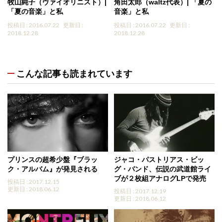
牧山純子（ヴァイオリニスト）|
角田太郎（waltz代表）| 「夏の
「夏の音楽」と私
音楽」と私
投稿日 : 2016.07.22
更新日 :
投稿日 : 2016.07.22
更新日 :
2018.12.28
2018.12.28
こんな記事も読まれています
プリンスの超希少盤『ブラッ
ジャコ・パストリアス・ビッ
ク・アルバム』が発見される
グ・バンド、伝説の武道館ライ
ブが２枚組アナログLPで発売
投稿日 : 2017.12.15
更新日 : 2018.06.12
投稿日 : 2017.12.19
更新日 : 2018.06.12