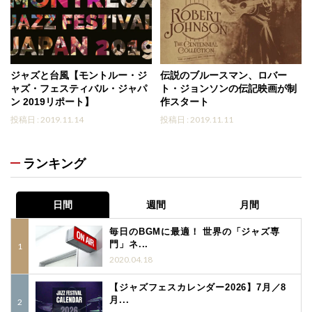
ジャズと台風【モントルー・ジ
伝説のブルースマン、ロバー
ャズ・フェスティバル・ジャパ
ト・ジョンソンの伝記映画が制
ン 2019リポート】
作スタート
投稿日 : 2019.11.14
投稿日 : 2019.11.11
ランキング
日間
週間
月間
毎日のBGMに最適！ 世界の「ジャズ専
門」ネ...
2020.04.18
【ジャズフェスカレンダー2026】7月／8
月...