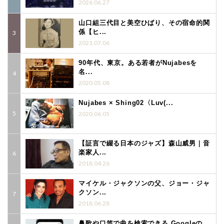
2026.06.27
山口組三代目と美空ひばり、その宿命的関
係【ヒ...
2021.07.06
90年代、東京。ある若者がNujabesを
名...
2020.05.08
Nujabes × Shing02〈Luv(...
2020.06.05
【証言で綴る日本のジャズ】森山威男｜音
楽家人...
2018.04.26
マイケル・ジャクソンの父、ジョー・ジャ
クソン...
2018.06.28
鼻歌や口笛で曲を検索できる Googleの