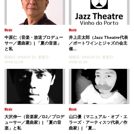
Music
Music
中原仁（音楽・放送プロデュー
井上庄太郎（Jazz Theatre代表
サー／選曲家）| 「夏の音楽」
／ポートワインとジャズの会主
と私
催...
投稿日 : 2016.07.22
更新日 :
投稿日 : 2016.07.22
更新日 :
2018.12.28
2018.12.28
Music
Music
大沢伸一（音楽家／DJ／プロデ
山口優（マニュアル・オブ・エ
ューサー／選曲家）| 「夏の音
ラーズ・アーティスツ代表／作
楽」と私
曲家）| 「夏...