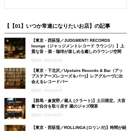
【【01】いつか常連になりたいお店】の記事
【東京・西荻窪／JUDGMENT! RECORDS
lounge（ジャッジメントレコード ラウンジ）】上
質な音・酒・珈琲が楽しめる癒しのラウンジ空間
投稿日 : 2026.06.26
【東京・下北沢／Upstairs Records & Bar（アッ
プステアーズレコーズ＆バー)】レアグルーヴに出
会えるレコードバー
投稿日 : 2026.04.24
【群馬・倉賀野／蔵人 (クラート)】土日限定。大音
量で自分を取り戻す 蔵のジャズ喫茶
投稿日 : 2026.02.27
【東京・西荻窪／ROLLINGA (ロリンガ)】時間が経