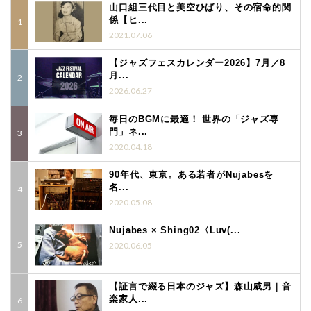
山口組三代目と美空ひばり、その宿命的関
係【ヒ...
2021.07.06
【ジャズフェスカレンダー2026】7月／8
月...
2026.06.27
毎日のBGMに最適！ 世界の「ジャズ専
門」ネ...
2020.04.18
90年代、東京。ある若者がNujabesを
名...
2020.05.08
Nujabes × Shing02〈Luv(...
2020.06.05
【証言で綴る日本のジャズ】森山威男｜音
楽家人...