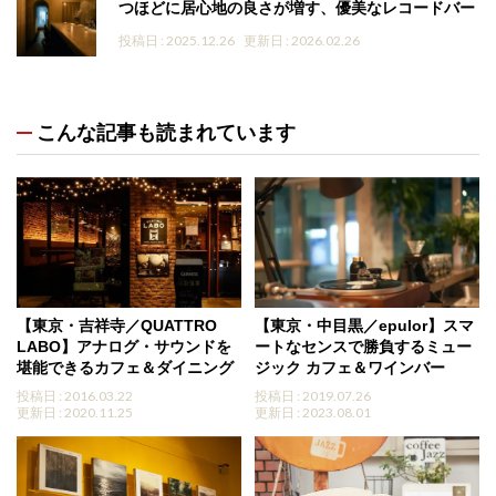
つほどに居心地の良さが増す、優美なレコードバー
投稿日 : 2025.12.26
更新日 : 2026.02.26
こんな記事も読まれています
【東京・吉祥寺／QUATTRO
【東京・中目黒／epulor】スマ
LABO】アナログ・サウンドを
ートなセンスで勝負するミュー
堪能できるカフェ＆ダイニング
ジック カフェ＆ワインバー
投稿日 : 2016.03.22
投稿日 : 2019.07.26
更新日 : 2020.11.25
更新日 : 2023.08.01