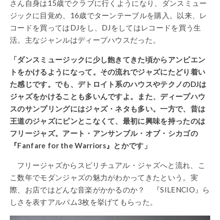
さん自身は15歳でクラブに行くようになり、ダンスミュー
ジックに目覚め、16歳でターンテーブルを購入。以来、レ
コードを買ってはDJをし、DJをしてはレコードを買う生
活。主なジャンルはディープハウスだった。
「ダンスミュージックに少し飽きてきた頃からアンビエン
トをかけるようになって。その流れでジャズにたどり着い
た感じです。でも、デトロイト系のハウスやテクノのDJは
ジャズをかけることも多いんですよ。また、ディープハウ
スのサンプリングにはジャズ・ネタも多い。一方で、昔は
王道のジャズにピンとこなくて、最初に興味を持ったのは
フリージャズ。アート・アンサンブル・オブ・シカゴの
『Fanfare for the Warriors』とかです」
フリージャズからスピリチュアル・ジャズへと流れ、こ
こ数年でモダンジャズの魅力がわかってきたという。実
際、お店ではどんな音楽がかかるのか？ 『SILENCIO』ら
しさを表すアルバム3枚を挙げてもらった。