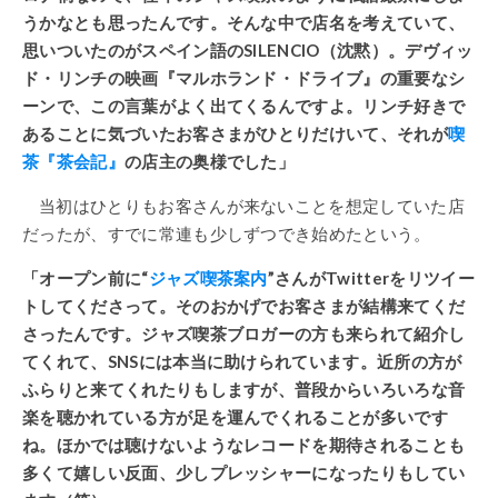
うかなとも思ったんです。そんな中で店名を考えていて、
思いついたのがスペイン語のSILENCIO（沈黙）。デヴィッ
ド・リンチの映画『マルホランド・ドライブ』の重要なシ
ーンで、この言葉がよく出てくるんですよ。リンチ好きで
あることに気づいたお客さまがひとりだけいて、それが
喫
茶『茶会記』
の店主の奥様でした」
当初はひとりもお客さんが来ないことを想定していた店
だったが、すでに常連も少しずつでき始めたという。
「オープン前に“
ジャズ喫茶案内
”さんがTwitterをリツイー
トしてくださって。そのおかげでお客さまが結構来てくだ
さったんです。ジャズ喫茶ブロガーの方も来られて紹介し
てくれて、SNSには本当に助けられています。近所の方が
ふらりと来てくれたりもしますが、普段からいろいろな音
楽を聴かれている方が足を運んでくれることが多いです
ね。ほかでは聴けないようなレコードを期待されることも
多くて嬉しい反面、少しプレッシャーになったりもしてい