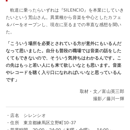
軌道に乗ったらいずれは『SILENCIO』を本業にしていき
たいという荒山さん。異業種から音楽を中心としたカフェ
＆バーをオープンし、現在に至るまでの率直な感想を聞い
た。
「こういう場所を必要とされている方が意外にもいるんだ
なって思いました。自分も普段の職場では音楽の話をした
くてもできないので、そういう気持ちはわかるんです。こ
の先はもっと若い人にも来て欲しいなとも思います。音楽
やレコードを聴く入り口になれればいいなと思っているん
です」
取材・文／富山英三郎
撮影／藤川一輝
・店名 シレンシオ
・住所 東京都練馬区立野町10-37
・営業時間 20:00～24:00（木曜・金曜）、14:00～