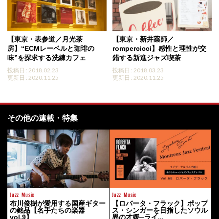
【東京・表参道／月光茶
【東京・新井薬師／
房】“ECMレーベルと珈琲の
rompercicci】感性と理性が交
味”を探求する洗練カフェ
錯する新進ジャズ喫茶
投稿日 : 2018.02.23
投稿日 : 2018.03.23
更新日 : 2020.11.25
更新日 : 2020.11.25
その他の連載・特集
Jazz
Music
Jazz
Music
布川俊樹が愛用する国産ギター
【ロバータ・フラック】ポップ
の銘品【名手たちの楽器
ス・シンガーを目指したソウル
vol.9】
界の才媛─ライ...