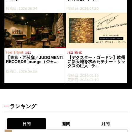
投稿日 : 2026.08.04
投稿日 : 2026.07.20
Food & Drink
Jazz
Jazz
Music
【東京・西荻窪／JUDGMENT!
【デクスター・ゴードン】欧州
RECORDS lounge（ジャ...
に新天地を求めたテナー・サッ
クスの巨人─ラ...
投稿日 : 2026.06.26
投稿日 : 2026.05.18
更新日 : 2026.07.10
ランキング
日間
週間
月間