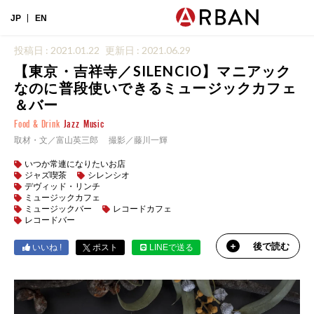
JP
EN
投稿日 : 2021.01.22
更新日 : 2021.06.29
【東京・吉祥寺／SILENCIO】マニアック
なのに普段使いできるミュージックカフェ
＆バー
Food & Drink
Jazz
Music
取材・文／富山英三郎 撮影／藤川一輝
いつか常連になりたいお店
ジャズ喫茶
シレンシオ
デヴィッド・リンチ
ミュージックカフェ
ミュージックバー
レコードカフェ
レコードバー
後で読む
いいね !
ポスト
LINEで送る