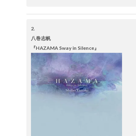
2.
八巻志帆
『HAZAMA Sway in Silence』