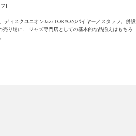
フ]
ディスクユニオンJazzTOKYOのバイヤー／スタッフ。併
の売り場に、 ジャズ専門店としての基本的な品揃えはもちろ
。