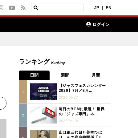
JP
EN
ログイン
ランキング
Ranking
日間
週間
月間
【ジャズフェスカレンダー
2026】7月／8月...
2026.06.27
毎日のBGMに最適！ 世界
の「ジャズ専門」ネ...
2020.04.18
山口組三代目と美空ひば
り、その宿命的関係【ヒ...