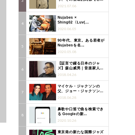
2021.07.06
Nujabes ×
Shing02〈Luv(...
2020.06.05
90年代、東京。ある若者が
Nujabesを名...
2020.05.08
【証言で綴る日本のジャ
ズ】森山威男｜音楽家人...
2018.04.26
マイケル・ジャクソンの
父、ジョー・ジャクソン...
2018.06.28
鼻歌や口笛で曲を検索でき
る Googleの新...
2020.10.26
東京発の新たな国際ジャズ