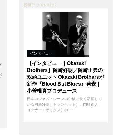
投稿日 : 2026.03.27
インタビュー
【インタビュー｜Okazaki
プ
Brothers】岡崎好朗／岡崎正典の
が
双頭ユニット Okazaki Brothersが
新作『Blood But Blues』発表｜
小曽根真プロデュース
日本のジャズ・シーンの中核で長く活躍して
いる岡崎好朗（トランペット）、岡崎正典
（テナー・サックス）の･･･