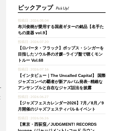
ピックアップ
Pick Up!
投稿日 : 2026.08.04
布川俊樹が愛用する国産ギターの銘品【名手た
ちの楽器 vol.9】
投稿日 : 2026.07.20
【ロバータ・フラック】ポップス・シンガーを
目指したソウル界の才媛─ライブ盤で聴くモン
トルー Vol.68
投稿日 : 2026.07.16
【インタビュー｜The Uncalled Capital】 国際
ジャズコンペの覇者が新アルバム発表─精緻な
ー
アンサンブルと自在なジャズ話法を披露
と
投稿日 : 2026.06.27
【ジャズフェスカレンダー2026】7月／8月／9
月開催のジャズフェスティバル＆イベント
投稿日 : 2026.06.26
【東京・西荻窪／JUDGMENT! RECORDS
lounge（ジャッジメントレコード ラウン