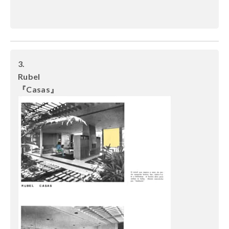
3.
Rubel
『Casas』