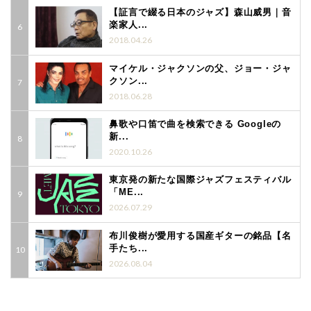
【証言で綴る日本のジャズ】森山威男｜音
楽家人...
2018.04.26
マイケル・ジャクソンの父、ジョー・ジャ
クソン...
2018.06.28
鼻歌や口笛で曲を検索できる Googleの
新...
2020.10.26
東京発の新たな国際ジャズフェスティバル
「ME...
2026.07.29
布川俊樹が愛用する国産ギターの銘品【名
手たち...
2026.08.04