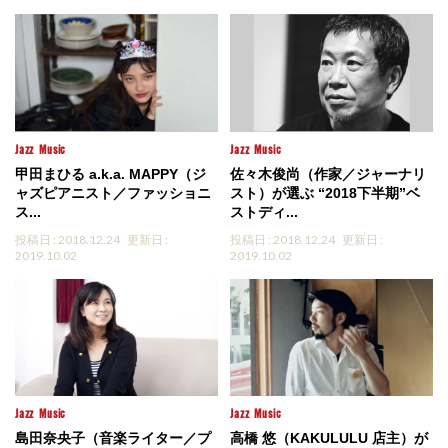
Jazz
Music
Jazz
Music
甲田まひる a.k.a. MAPPY（ジ
佐々木俊尚（作家／ジャーナリ
ャズピアニスト／ファッショニ
スト）が選ぶ “2018下半期”ベ
ス...
ストディ...
投稿日 : 2018.12.24
更新日 :
投稿日 : 2018.12.24
更新日 :
2019.10.02
2019.10.02
Jazz
Music
Jazz
Music
島田奈央子（音楽ライター／プ
高橋 悠（KAKULULU 店主）が