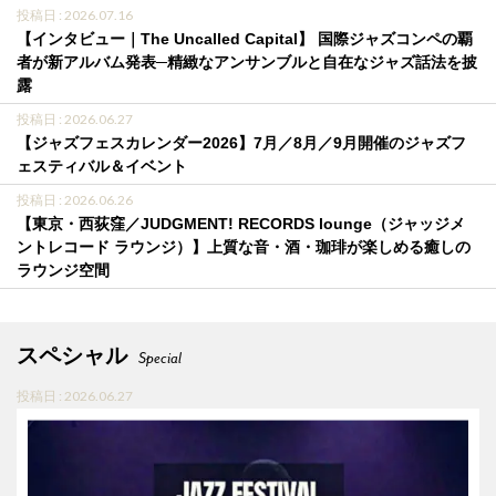
投稿日 : 2026.07.16
【インタビュー｜The Uncalled Capital】 国際ジャズコンペの覇
者が新アルバム発表─精緻なアンサンブルと自在なジャズ話法を披
露
投稿日 : 2026.06.27
【ジャズフェスカレンダー2026】7月／8月／9月開催のジャズフ
ェスティバル＆イベント
投稿日 : 2026.06.26
【東京・西荻窪／JUDGMENT! RECORDS lounge（ジャッジメ
ントレコード ラウンジ）】上質な音・酒・珈琲が楽しめる癒しの
ラウンジ空間
スペシャル
Special
投稿日 : 2026.06.27