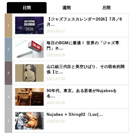
日間
週間
月間
【ジャズフェスカレンダー2026】7月／8
月...
2026.06.27
毎日のBGMに最適！ 世界の「ジャズ専
門」ネ...
2020.04.18
山口組三代目と美空ひばり、その宿命的関
係【ヒ...
2021.07.06
90年代、東京。ある若者がNujabesを
名...
2020.05.08
Nujabes × Shing02〈Luv(...
2020.06.05