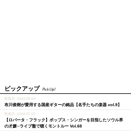
ピックアップ
Pick Up!
投稿日 : 2026.08.04
布川俊樹が愛用する国産ギターの銘品【名手たちの楽器 vol.9】
投稿日 : 2026.07.20
【ロバータ・フラック】ポップス・シンガーを目指したソウル界
の才媛─ライブ盤で聴くモントルー Vol.68