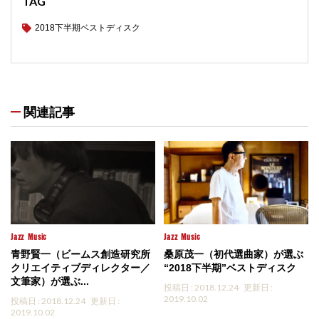
TAG
2018下半期ベストディスク
関連記事
Jazz
Music
Jazz
Music
青野賢一（ビームス創造研究所
桑原茂一（初代選曲家）が選ぶ
クリエイティブディレクター／
“2018下半期”ベストディスク
文筆家）が選ぶ...
投稿日 : 2018.12.24
更新日 :
2019.10.02
投稿日 : 2018.12.24
更新日 :
2019.10.02