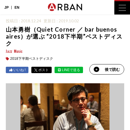
JP
EN
投稿日 : 2018.12.24
更新日 : 2019.10.02
山本勇樹（Quiet Corner ／ bar buenos
aires）が選ぶ “2018下半期”ベストディス
ク
Jazz
Music
2018下半期ベストディスク
後で読む
いいね !
ポスト
LINEで送る