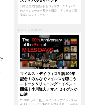
スティバル＆イベント
日本全国で開催されるジャズフェスティバル
のスケジュールを月別で紹介！ アマチュア演
奏家のエントリーを･･･
投稿日 : 2026.04.21
そ
れ
マイルス・デイヴィス生誕100年
。
記念！みんなでマイルスを聴こう
─ トーク＆リスニング・イベント
開催｜小川隆夫／オノ セイゲンが
出演
2026年5月26日は、マイルス・デイヴィスが
生まれてちょうど100年を迎える日。この特別