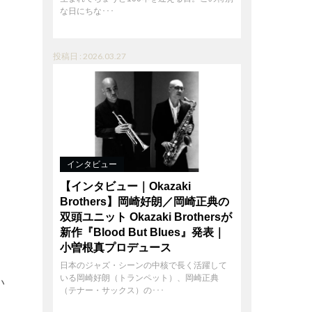
な日にちな･･･
投稿日 : 2026.03.27
インタビュー
【インタビュー｜Okazaki
Brothers】岡崎好朗／岡崎正典の
双頭ユニット Okazaki Brothersが
新作『Blood But Blues』発表｜
小曽根真プロデュース
」
日本のジャズ・シーンの中核で長く活躍して
いる岡崎好朗（トランペット）、岡崎正典
い
（テナー・サックス）の･･･