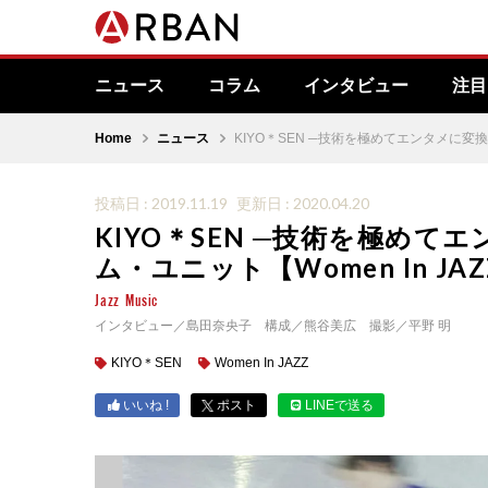
ニュース
コラム
インタビュー
注目
Home
ニュース
KIYO＊SEN ─技術を極めてエンタメに変換。
投稿日 : 2019.11.19
更新日 : 2020.04.20
KIYO＊SEN ─技術を極め
ム・ユニット【Women In JAZ
Jazz
Music
インタビュー／島田奈央子 構成／熊谷美広 撮影／平野 明
KIYO＊SEN
Women In JAZZ
いいね !
ポスト
LINEで送る