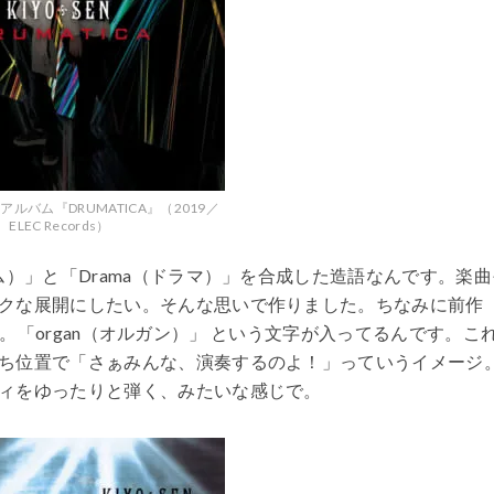
新アルバム『DRUMATICA』（2019／
ELEC Records）
）」と「Drama（ドラマ）」を合成した造語なんです。楽曲
クな展開にしたい。そんな思いで作りました。ちなみに前作
er』。「organ（オルガン）」 という文字が入ってるんです。こ
ち位置で「さぁみんな、演奏するのよ！」っていうイメージ
ィをゆったりと弾く、みたいな感じで。