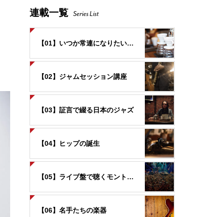
連載一覧
Series List
【01】いつか常連になりたいお店
【02】ジャムセッション講座
【03】証言で綴る日本のジャズ
【04】ヒップの誕生
【05】ライブ盤で聴くモントルー
【06】名手たちの楽器