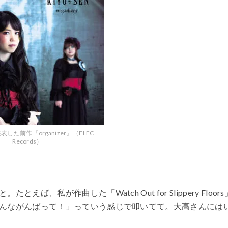
表した前作『organizer』（ELEC
Records）
私が作曲した「Watch Out for Slippery Floors
んながんばって！」っていう感じで叩いてて。大髙さんには