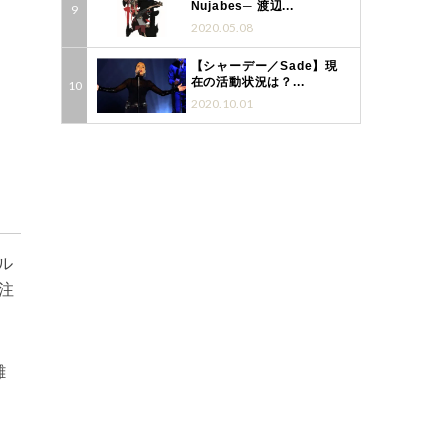
Nujabes─ 渡辺...
2020.05.08
【シャーデー／Sade】現
在の活動状況は？...
2020.10.01
ル
注
雑