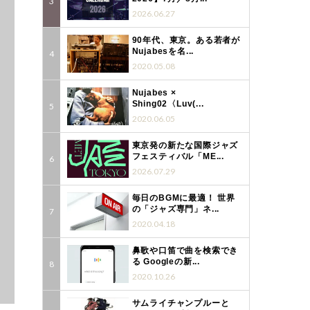
2026.06.27
90年代、東京。ある若者が
Nujabesを名...
2020.05.08
Nujabes ×
Shing02〈Luv(...
2020.06.05
東京発の新たな国際ジャズ
フェスティバル「ME...
2026.07.29
毎日のBGMに最適！ 世界
の「ジャズ専門」ネ...
2020.04.18
鼻歌や口笛で曲を検索でき
る Googleの新...
2020.10.26
サムライチャンプルーと