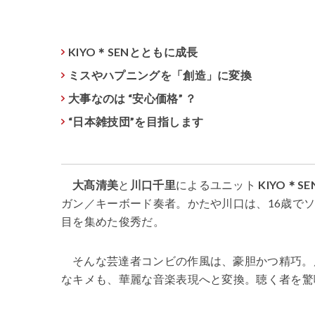
KIYO＊SENとともに成長
ミスやハプニングを「創造」に変換
大事なのは “安心価格” ？
“日本雑技団”を目指します
大髙清美
と
川口千里
によるユニット
KIYO＊SE
ガン／キーボード奏者。かたや川口は、16歳でソ
目を集めた俊秀だ。
そんな芸達者コンビの作風は、豪胆かつ精巧。
なキメも、華麗な音楽表現へと変換。聴く者を驚