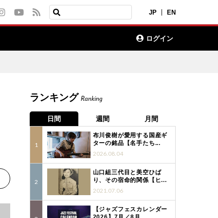
JP
EN
ログイン
ランキング
Ranking
日間
週間
月間
布川俊樹が愛用する国産ギ
ターの銘品【名手たち...
2026.08.04
山口組三代目と美空ひば
り、その宿命的関係【ヒ...
2021.07.06
【ジャズフェスカレンダー
2026】7月／8月...