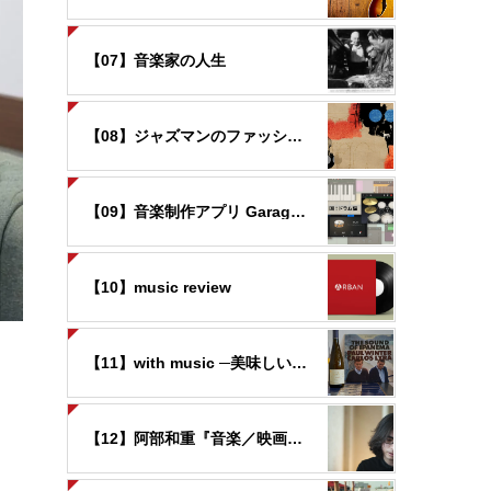
【07】音楽家の人生
【08】ジャズマンのファッション
【09】音楽制作アプリ GarageBandの世界
【10】music review
【11】with music ─美味しいお酒と音楽と─
【12】阿部和重『音楽／映画覚書』