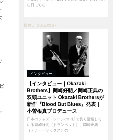
シ
な日にちな･･･
レ
大
投稿日 : 2026.03.27
で
インタビュー
【インタビュー｜Okazaki
ピ
Brothers】岡崎好朗／岡崎正典の
双頭ユニット Okazaki Brothersが
新作『Blood But Blues』発表｜
ン
小曽根真プロデュース
日本のジャズ・シーンの中核で長く活躍して
いる岡崎好朗（トランペット）、岡崎正典
（テナー・サックス）の･･･