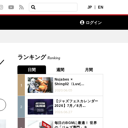
JP
EN
ログイン
ランキング
Ranking
／
日間
週間
月間
Nujabes ×
Shing02〈Luv(...
2020.06.05
【ジャズフェスカレンダー
2026】7月／8月...
2026.06.27
毎日のBGMに最適！ 世界
の「ジャズ専門」ネ...