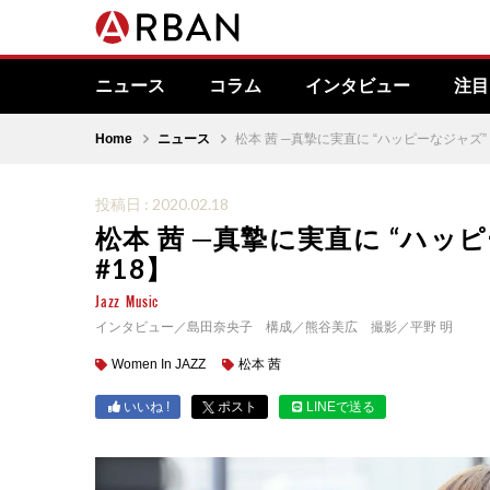
ニュース
コラム
インタビュー
注目
Home
ニュース
松本 茜 ─真摯に実直に “ハッピーなジャズ” を探
投稿日 : 2020.02.18
松本 茜 ─真摯に実直に “ハッピー
#18】
Jazz
Music
インタビュー／島田奈央子 構成／熊谷美広 撮影／平野 明
Women In JAZZ
松本 茜
いいね !
ポスト
LINEで送る