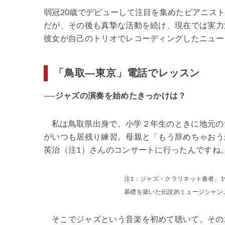
弱冠20歳でデビューして注目を集めたピアニス
だが、その後も真摯な活動を続け、現在では実力
彼女が自己のトリオでレコーディングしたニュー
「鳥取―東京」電話でレッスン
──ジャズの演奏を始めたきっかけは？
私は鳥取県出身で、小学２年生のときに地元の
がいつも居残り練習。母親と「もう辞めちゃおう
英治（注1）さんのコンサートに行ったんですね
注1：ジャズ・クラリネット奏者。1
基礎を築いた伝説的ミュージシャン
そこでジャズという音楽を初めて聴いて。その