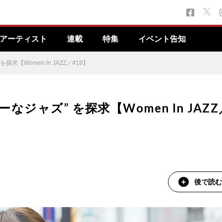
アーティスト
連載
特集
イベント告知
求【Women In JAZZ／#18】
なジャズ” を探求【Women In JAZZ
後で読む