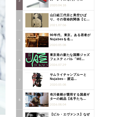
2020.04.18
山口組三代目と美空ひば
り、その宿命的関係【ヒ...
2021.07.06
90年代、東京。ある若者が
Nujabesを名...
2020.05.08
東京発の新たな国際ジャズ
フェスティバル「ME...
2026.07.29
サムライチャンプルーと
Nujabes─ 渡辺...
2020.05.08
布川俊樹が愛用する国産ギ
ターの銘品【名手たち...
2026.08.04
【ビル・エヴァンス】なぜ