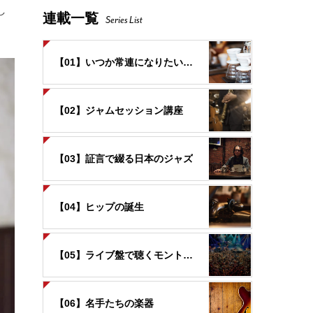
し
連載一覧
Series List
【01】いつか常連になりたいお店
【02】ジャムセッション講座
【03】証言で綴る日本のジャズ
【04】ヒップの誕生
【05】ライブ盤で聴くモントルー
【06】名手たちの楽器