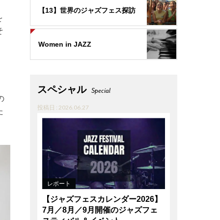
【13】世界のジャズフェス探訪
を
そ
Women in JAZZ
スペシャル
Special
の
投稿日 : 2026.06.27
た
レポート
【ジャズフェスカレンダー2026】
7月／8月／9月開催のジャズフェ