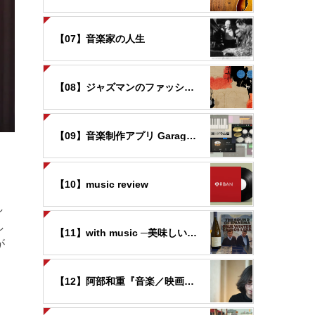
【07】音楽家の人生
【08】ジャズマンのファッション
【09】音楽制作アプリ GarageBandの世界
【10】music review
し
し
【11】with music ─美味しいお酒と音楽と─
が
【12】阿部和重『音楽／映画覚書』