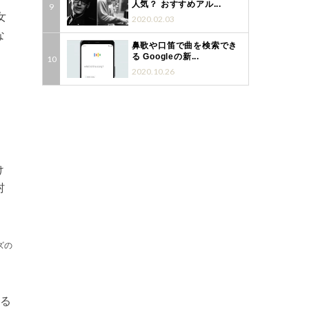
人気？ おすすめアル...
女
2020.02.03
な
鼻歌や口笛で曲を検索でき
る Googleの新...
2020.10.26
け
村
ズの
る