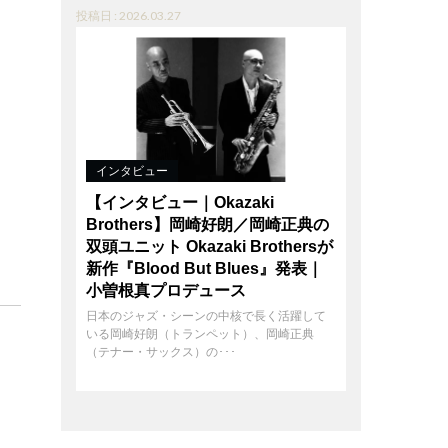
投稿日 : 2026.03.27
インタビュー
【インタビュー｜Okazaki
Brothers】岡崎好朗／岡崎正典の
双頭ユニット Okazaki Brothersが
新作『Blood But Blues』発表｜
小曽根真プロデュース
日本のジャズ・シーンの中核で長く活躍して
いる岡崎好朗（トランペット）、岡崎正典
（テナー・サックス）の･･･