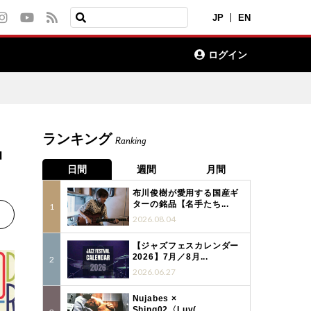
JP
EN
ログイン
ランキング
Ranking
品
日間
週間
月間
布川俊樹が愛用する国産ギ
ターの銘品【名手たち...
2026.08.04
【ジャズフェスカレンダー
2026】7月／8月...
2026.06.27
Nujabes ×
Shing02〈Luv(...