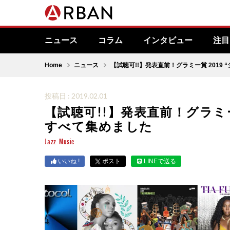
ニュース
コラム
インタビュー
注目
Home
ニュース
【試聴可!!】発表直前！グラミー賞 2019
投稿日 : 2019.02.01
【試聴可!!】発表直前！グラミー
すべて集めました
Jazz
Music
いいね !
ポスト
LINEで送る