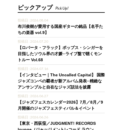
ピックアップ
Pick Up!
投稿日 : 2026.08.04
布川俊樹が愛用する国産ギターの銘品【名手た
ちの楽器 vol.9】
投稿日 : 2026.07.20
【ロバータ・フラック】ポップス・シンガーを
目指したソウル界の才媛─ライブ盤で聴くモン
トルー Vol.68
投稿日 : 2026.07.16
【インタビュー｜The Uncalled Capital】 国際
ジャズコンペの覇者が新アルバム発表─精緻な
アンサンブルと自在なジャズ話法を披露
投稿日 : 2026.06.27
【ジャズフェスカレンダー2026】7月／8月／9
月開催のジャズフェスティバル＆イベント
投稿日 : 2026.06.26
【東京・西荻窪／JUDGMENT! RECORDS
lounge（ジャッジメントレコード ラウン