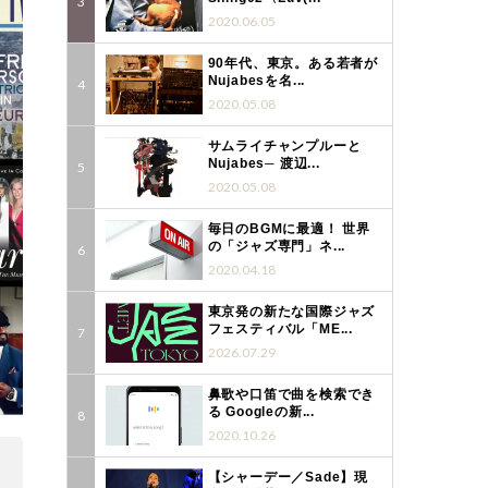
2020.06.05
90年代、東京。ある若者が
Nujabesを名...
2020.05.08
サムライチャンプルーと
Nujabes─ 渡辺...
2020.05.08
毎日のBGMに最適！ 世界
の「ジャズ専門」ネ...
2020.04.18
東京発の新たな国際ジャズ
フェスティバル「ME...
2026.07.29
鼻歌や口笛で曲を検索でき
る Googleの新...
2020.10.26
【シャーデー／Sade】現