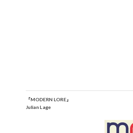
『MODERN LORE』
Julian Lage