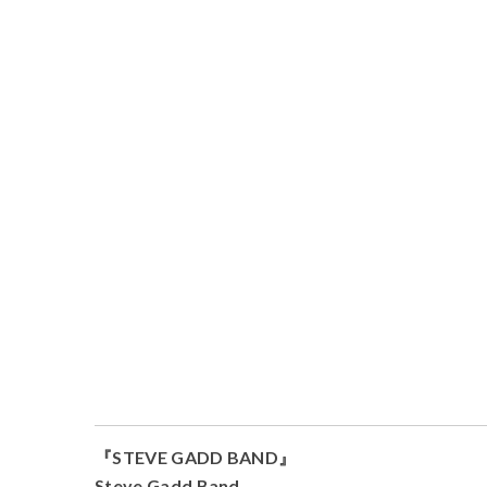
『STEVE GADD BAND』
Steve Gadd Band