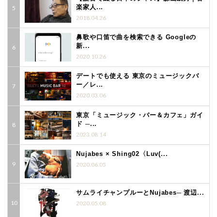
楽家人...
2018.04.26
鼻歌や口笛で曲を検索できる Googleの
新...
2020.10.26
デートでも使える 東京のミュージックバ
ー／レ...
2020.03.06
東京「ミュージック・バー＆カフェ」ガイ
ド ─...
2023.08.14
Nujabes × Shing02〈Luv(...
2020.06.05
サムライチャンプルーとNujabes─ 渡辺...
2020.05.08