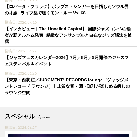
【ロバータ・フラック】ポップス・シンガーを目指したソウル界
の才媛─ライブ盤で聴くモントルー Vol.68
投稿日 : 2026.07.16
【インタビュー｜The Uncalled Capital】 国際ジャズコンペの覇
者が新アルバム発表─精緻なアンサンブルと自在なジャズ話法を披
露
投稿日 : 2026.06.27
【ジャズフェスカレンダー2026】7月／8月／9月開催のジャズフ
ェスティバル＆イベント
投稿日 : 2026.06.26
【東京・西荻窪／JUDGMENT! RECORDS lounge（ジャッジメ
ントレコード ラウンジ）】上質な音・酒・珈琲が楽しめる癒しの
ラウンジ空間
スペシャル
Special
投稿日 : 2026.06.27