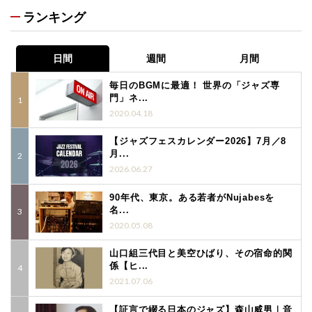
ランキング
日間
週間
月間
毎日のBGMに最適！ 世界の「ジャズ専
門」ネ...
2020.04.18
【ジャズフェスカレンダー2026】7月／8
月...
2026.06.27
90年代、東京。ある若者がNujabesを
名...
2020.05.08
山口組三代目と美空ひばり、その宿命的関
係【ヒ...
2021.07.06
【証言で綴る日本のジャズ】森山威男｜音