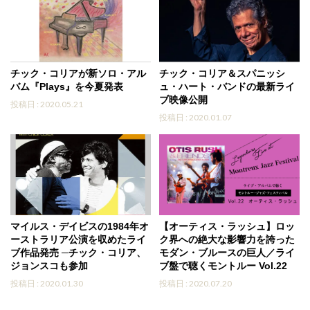
チック・コリアが新ソロ・アル
チック・コリア＆スパニッシ
バム『Plays』を今夏発表
ュ・ハート・バンドの最新ライ
ブ映像公開
投稿日 : 2020.05.21
投稿日 : 2020.01.07
マイルス・デイビスの1984年オ
【オーティス・ラッシュ】ロッ
ーストラリア公演を収めたライ
ク界への絶大な影響力を誇った
ブ作品発売 ─チック・コリア、
モダン・ブルースの巨人／ライ
ジョンスコも参加
ブ盤で聴くモントルー Vol.22
投稿日 : 2020.01.30
投稿日 : 2020.07.20