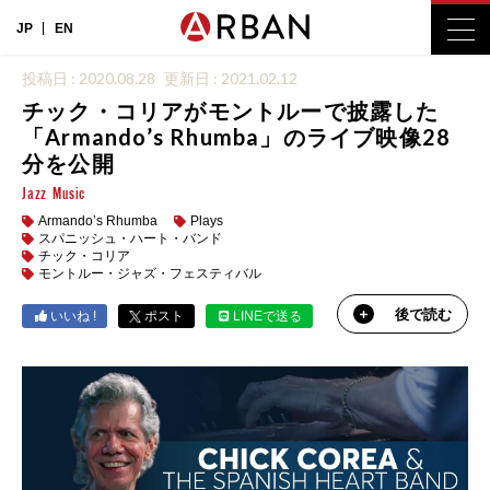
JP
EN
投稿日 : 2020.08.28
更新日 : 2021.02.12
チック・コリアがモントルーで披露した
「Armando’s Rhumba」のライブ映像28
分を公開
Jazz
Music
Armando’s Rhumba
Plays
スパニッシュ・ハート・バンド
チック・コリア
モントルー・ジャズ・フェスティバル
後で読む
いいね !
ポスト
LINEで送る