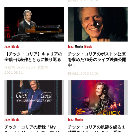
Jazz
Music
Jazz
Movie
Music
【チック・コリア】キャリアの
チック・コリアのボストン公演
全貌─代表作とともに振り返る
を収めた75分のライブ映像公開
中！
投稿日 : 2020.09.28
更新日 :
2021.08.31
投稿日 : 2018.11.02
Jazz
Music
Jazz
Music
チック・コリアの新録「My
チック・コリアの軌跡を綴る１