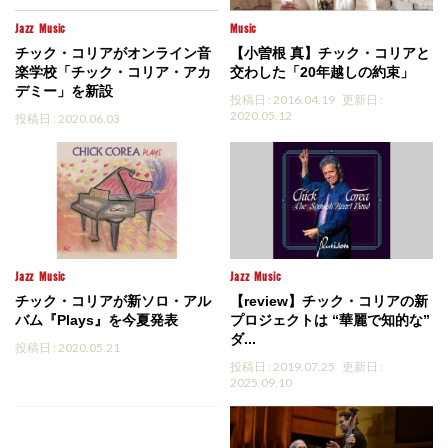
Jazz
Music
Music
チック・コリアがオンライン音
【小曽根 真】チック・コリアと
楽学校「チック・コリア・アカ
交わした「20年越しの約束」
デミー」を新設
投稿日 : 2016.04.19
更新日 :
2020.05.12
投稿日 : 2020.06.03
Jazz
Music
Jazz
Music
チック・コリアが新ソロ・アル
【review】チック・コリアの新
バム『Plays』を今夏発表
プロジェクトは “華麗で知的な”
ダ...
投稿日 : 2020.05.21
投稿日 : 2019.07.25
更新日 :
2025.09.10