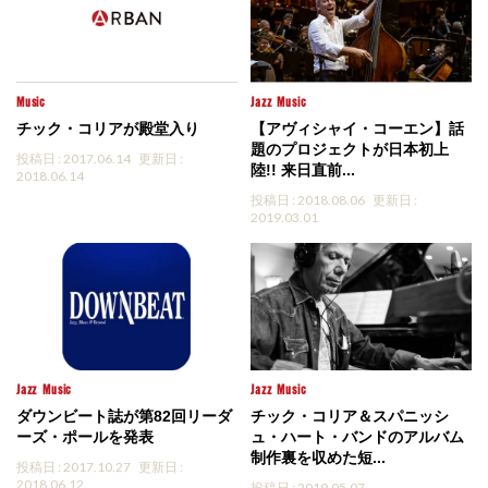
Music
Jazz
Music
チック・コリアが殿堂入り
【アヴィシャイ・コーエン】話
題のプロジェクトが日本初上
投稿日 : 2017.06.14
更新日 :
陸!! 来日直前...
2018.06.14
投稿日 : 2018.08.06
更新日 :
2019.03.01
Jazz
Music
Jazz
Music
ダウンビート誌が第82回リーダ
チック・コリア＆スパニッシ
ーズ・ポールを発表
ュ・ハート・バンドのアルバム
制作裏を収めた短...
投稿日 : 2017.10.27
更新日 :
2018.06.12
投稿日 : 2019.05.07