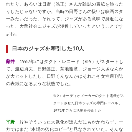
れたり、あるいは日野（皓正）さんが雑誌の表紙を飾った
りしたじゃないですか。当時の日野さんの扱いは映画スタ
ーみたいだった。それって、ジャズがある意味で身近にな
った、大衆社会にジャズが浸透していったということです
よね。
日本のジャズを牽引した10人
藤井
1967年にはタクト・レコード（※9）がスタートし
て、渡辺貞夫、日野皓正、菊地雅章、ジョージ大塚なんか
が大ヒットしたし、日野くんなんかはそれこそ女性週刊誌
の表紙になるような状態でした。
※9：オーディオメーカーのタクト電機がス
タートさせた日本ジャズの専門レーベル。
1971年ごろに活動を停止した
平野
片やそういった大衆化が進んだにもかかわらず、一
方ではまだ “本場の劣化コピー”と見なされていた。そんな