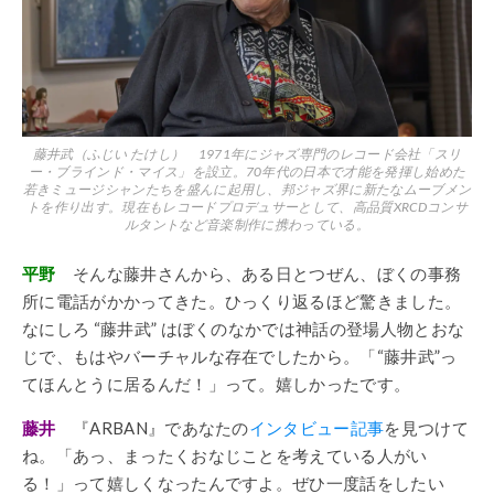
藤井武（ふじい たけし） 1971年にジャズ専門のレコード会社「スリ
ー・ブラインド・マイス」を設立。70年代の日本で才能を発揮し始めた
若きミュージシャンたちを盛んに起用し、邦ジャズ界に新たなムーブメン
トを作り出す。現在もレコードプロデュサーとして、高品質XRCDコンサ
ルタントなど音楽制作に携わっている。
平野
そんな藤井さんから、ある日とつぜん、ぼくの事務
所に電話がかかってきた。ひっくり返るほど驚きました。
なにしろ “藤井武” はぼくのなかでは神話の登場人物とおな
じで、もはやバーチャルな存在でしたから。「“藤井武”っ
てほんとうに居るんだ！」って。嬉しかったです。
藤井
『ARBAN』であなたの
インタビュー記事
を見つけて
ね。「あっ、まったくおなじことを考えている人がい
る！」って嬉しくなったんですよ。ぜひ一度話をしたい