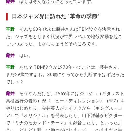
藤井
ぼくはそんなふうにとらえています。
日本ジャズ界に訪れた “革命の季節”
平野
そんな60年代末に藤井さんはTBM設立を決意され
た。ジャズをとりまく状況が世界レベルで地殻変動を起こ
しつつあった、まさにちょうどそのころです。
藤井
はい。
平野
あれ？ TBM設立が1970年ってことは、藤井さん、
まだ29歳ですよね。30歳になってから判断するはずだった
でしょ？
藤井
そうなんだけど、1969年にはジョジョ（ギタリスト
高柳昌行の愛称）が〈ニュー・ディレクション〉（※7）を
やりはじめたり、金井英人がテイチクから〈キングス・ロ
ア〉で『オリジナル』を発表したり、山下洋輔がビクター
で『ミナのセカンド・テーマ』を録音したり、といったよ
うに、どんどん新しい動きがはじまって、このままだと乗