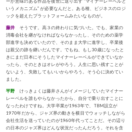
ーが意味のある作品を後世に送り出す “マイナーレーベルと
いうメカニズム” が必要なんだと。ある種、ビジネスのロジ
ックを超えたプラットフォームみたいなものが。
藤井
そうです。高３の終わりに気づいた。でも、家業の
消毒会社を継がなければならなかったし、そのための薬学
部進学も決めていたので、そのまま大学に進学し、卒業後
は親父の跡を継いだんです。でもね、もし30歳になったと
きにまだ日本にそうしたマイナーレーベルができていなか
ったら、そのときはオレがやろう。人生に思い残すことが
ないよう、失敗してもいいからやろう。そう心に決めてい
ました。
平野
けっきょくは藤井さんがイメージしていたマイナー
レーベルを誰もやらなかったから、自分で乗り出すことに
なったわけですね。大学卒業が1963年で、TBM設立が
1970年だから、ジャズ界の動きを横目でウォッチしながら
会社生活を送っていたのが1960年代ってことだ。その辺り
の日本のジャズ界はどんな状況だったんだろう。それを含