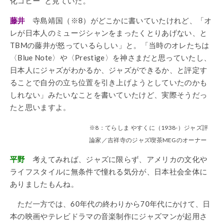
化コピー” と見ていた。
藤井
寺島靖国（※8）がどこかに書いていたけれど、「オ
レが日本人のミュージシャンをまったくとりあげない、と
TBMの藤井が怒っているらしい」と。「当時のオレたちは
〈Blue Note〉や〈Prestige〉を神さまだと思っていたし、
日本人にジャズがわかるか、ジャズができるか、と評定す
ることで自分の立ち位置を引き上げようとしていたのかも
しれない」みたいなことを書いていたけど、実際そうだっ
たと思いますよ。
※8：てらしま やすくに（1938-）ジャズ評
論家／吉祥寺のジャズ喫茶MEGのオーナー
平野
考えてみれば、ジャズに限らず、アメリカの文化や
ライフスタイルに無条件で憧れる気分が、日本社会全体に
ありましたもんね。
ただ一方では、60年代の終わりから70年代にかけて、日
本の映画やテレビドラマの音楽制作にジャズマンが起用さ