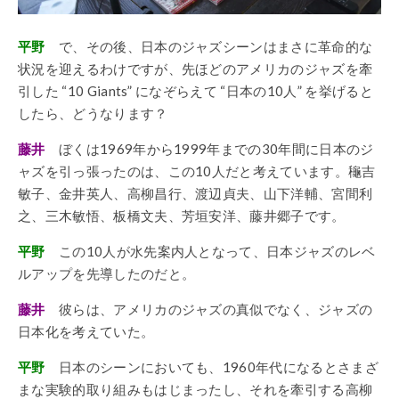
平野
で、その後、日本のジャズシーンはまさに革命的な
状況を迎えるわけですが、先ほどのアメリカのジャズを牽
引した “10 Giants” になぞらえて “日本の10人” を挙げると
したら、どうなります？
藤井
ぼくは1969年から1999年までの30年間に日本のジ
ャズを引っ張ったのは、この10人だと考えています。龝吉
敏子、金井英人、高柳昌行、渡辺貞夫、山下洋輔、宮間利
之、三木敏悟、板橋文夫、芳垣安洋、藤井郷子です。
平野
この10人が水先案内人となって、日本ジャズのレベ
ルアップを先導したのだと。
藤井
彼らは、アメリカのジャズの真似でなく、ジャズの
日本化を考えていた。
平野
日本のシーンにおいても、1960年代になるとさまざ
まな実験的取り組みもはじまったし、それを牽引する高柳