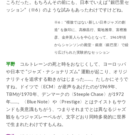
ころだった。もちろんその前にも、日本でいえば “銀巴里セ
ッション”（※6）のような試みもあったわけですけどね。
※6： “模倣ではない新しい日本ジャズの創
造” を旗印に、高柳昌行、菊地雅章、富樫雅
彦、金井英人らを中心となって、1961年頃
からシャンソンの殿堂・銀座〈銀巴里〉で繰
り広げられた実験的なセッション
平野
コルトレーンの死と時をおなじくして、ヨーロッパ
や日本で “ジャズ・ナショナリズム“ 運動が起こり、オリジ
ナリティを追求する動きがはじまった……。たしかにそうで
すね。ドイツで〈ECM〉が産声をあげたのが1969年、
TBMが1970年、デンマークの〈Steeple Chase〉が1972
年……。〈Blue Note〉や〈Prestige〉とはテイストもサウ
ンドも美意識もちがう、つまりそれまでとは異なるジャズ
観をもつジャズレーベルが、文字どおり同時多発的に世界
で生まれたわけですもんね。