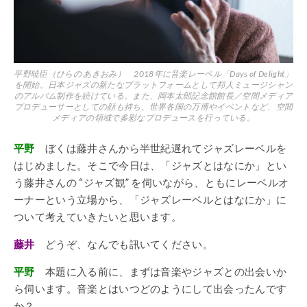
平野暁臣（ひらの あきおみ） 2018年に音楽レーベル「Days of Delight」
を開始。日本ジャズの新たなプラットフォームとして邦人ミュージシャン
のアルバム制作を続けている。また、岡本太郎記念館館長／空間メディア
プロデューサーとしての顔も持ち、世界各国の万博やイベントなど、空間
メディアの領域で多彩なプロデュースを行っている。
平野
ぼくは藤井さんから半世紀遅れてジャズレーベルを
はじめました。そこで今日は、「ジャズとはなにか」とい
う藤井さんの “ジャズ観” を伺いながら、ともにレーベルオ
ーナーという立場から、「ジャズレーベルとはなにか」に
ついて考えていきたいと思います。
藤井
どうぞ、なんでも訊いてください。
平野
本題に入る前に、まずは音楽やジャズとの出会いか
ら伺います。音楽とはいつどのようにして出会ったんです
か？