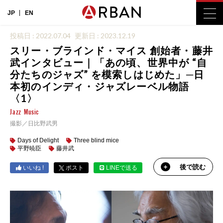
JP
EN
投稿日 : 2022.07.04
更新日 : 2023.12.19
スリー・ブラインド・マイス 創始者・藤井
武インタビュー｜「あの頃、世界中が “自
分たちのジャズ” を模索しはじめた」─日
本初のインディ・ジャズレーベル物語
〈1〉
Jazz
Music
撮影／日比野武男
Days of Delight
Three blind mice
平野暁臣
藤井武
後で読む
いいね !
ポスト
LINEで送る