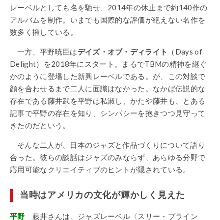
レーベルとしても名を馳せ、2014年の休止まで約140作の
アルバムを制作。いまでも国際的な評価が絶えない名作を
数多く擁している。
一方、平野暁臣は
デイズ・オブ・ディライト
（Days of
Delight）を2018年にスタート。まるでTBMの精神を継ぐ
かのように登場した新興レーベルである。が、この対談で
顔を合わせるまで二人に面識はなかった。なかば伝説的な
存在である藤井武を平野は私淑し、かたや藤井も、とある
記事で平野の存在を知り、シンパシーを抱きつつ見守って
きたのだという。
そんな二人が、日本のジャズと作品づくりについて語り
合った。彼らの談話はジャズのみならず、あらゆる分野で
応用可能なクリエイティブのヒントが隠されている。
当時はアメリカの文化が輝かしく見えた
平野
藤井さんは、ジャズレーベル〈スリー・ブライン