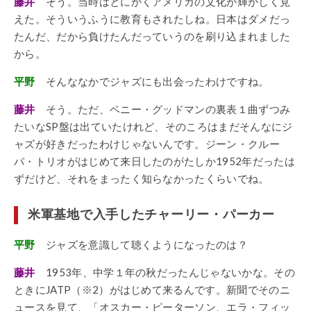
藤井
そう。当時はとにかくアメリカの文化が輝かしく見
えた。そういうふうに教育もされたしね。日本はダメだっ
たんだ、だから負けたんだっていうのを刷り込まれました
から。
平野
そんななかでジャズにも出会ったわけですね。
藤井
そう。ただ、ベニー・グッドマンの裏表１曲ずつみ
たいなSP盤は出ていたけれど、そのころはまだそんなにジ
ャズが好きだったわけじゃないんです。ジーン・クルー
パ・トリオがはじめて来日したのがたしか1952年だったは
ずだけど、それをまったく知らなかったくらいでね。
米軍基地で入手したチャーリー・パーカー
平野
ジャズを意識して聴くようになったのは？
藤井
1953年、中学１年の秋だったんじゃないかな。その
ときにJATP（※2）がはじめて来るんです。新聞でそのニ
ュースを見て、「オスカー・ピーターソン、エラ・フィッ