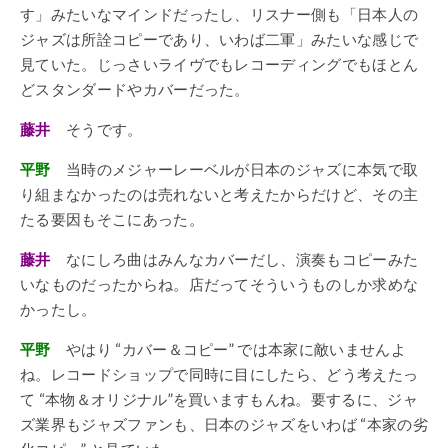
す」みたいなマインドだったし、リスナー側も「日本人の
ジャズは所詮コピーであり、いわば二軍」みたいな感じで
見ていた。じっさいライヴでもレコーディングでもほとん
どスタンダードやカバーだった。
藤井
そうです。
平野
当時のメジャーレーベルが日本のジャズに本気で取
り組まなかったのは売れないと考えたからだけど、その主
たる要因もそこにあった。
藤井
なにしろ曲はみんなカバーだし、演奏もコピーみた
いなものだったからね。店だってそういうものしか求めな
かったし。
平野
やはり “カバー＆コピー” では本家に敵いませんよ
ね。レコードショップで同時に目にしたら、どう考えたっ
て “本物＆オリジナル”を買いますもんね。要するに、ジャ
ズ業界もジャズファンも、日本のジャズをいわば “本家の劣