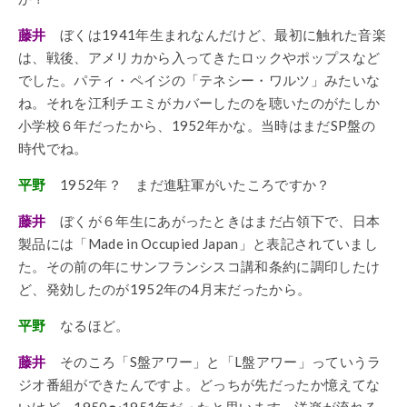
藤井
ぼくは1941年生まれなんだけど、最初に触れた音楽
は、戦後、アメリカから入ってきたロックやポップスなど
でした。パティ・ペイジの「テネシー・ワルツ」みたいな
ね。それを江利チエミがカバーしたのを聴いたのがたしか
小学校６年だったから、1952年かな。当時はまだSP盤の
時代でね。
平野
1952年？ まだ進駐軍がいたころですか？
藤井
ぼくが６年生にあがったときはまだ占領下で、日本
製品には「Made in Occupied Japan」と表記されていまし
た。その前の年にサンフランシスコ講和条約に調印したけ
ど、発効したのが1952年の4月末だったから。
平野
なるほど。
藤井
そのころ「S盤アワー」と「L盤アワー」っていうラ
ジオ番組ができたんですよ。どっちが先だったか憶えてな
いけど、1950〜1951年だったと思います。洋楽が流れる