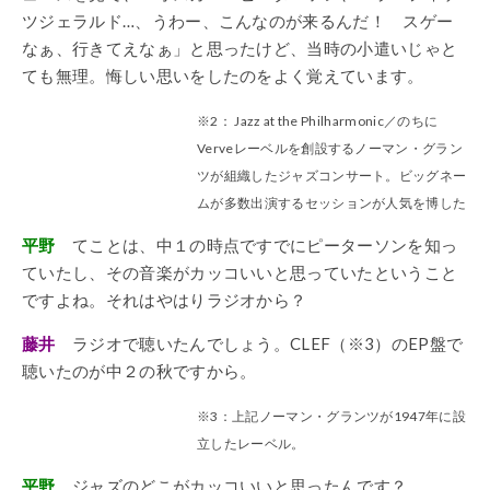
ツジェラルド…、うわー、こんなのが来るんだ！ スゲー
なぁ、行きてえなぁ」と思ったけど、当時の小遣いじゃと
ても無理。悔しい思いをしたのをよく覚えています。
※2： Jazz at the Philharmonic／のちに
Verveレーベルを創設するノーマン・グラン
ツが組織したジャズコンサート。ビッグネー
ムが多数出演するセッションが人気を博した
平野
てことは、中１の時点ですでにピーターソンを知っ
ていたし、その音楽がカッコいいと思っていたということ
ですよね。それはやはりラジオから？
藤井
ラジオで聴いたんでしょう。CLEF（※3）のEP盤で
聴いたのが中２の秋ですから。
※3：上記ノーマン・グランツが1947年に設
立したレーベル。
平野
ジャズのどこがカッコいいと思ったんです？