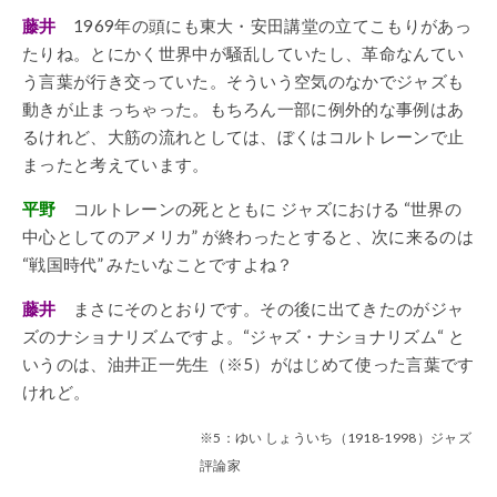
藤井
1969年の頭にも東大・安田講堂の立てこもりがあっ
たりね。とにかく世界中が騒乱していたし、革命なんてい
う言葉が行き交っていた。そういう空気のなかでジャズも
動きが止まっちゃった。もちろん一部に例外的な事例はあ
るけれど、大筋の流れとしては、ぼくはコルトレーンで止
まったと考えています。
平野
コルトレーンの死とともに ジャズにおける “世界の
中心としてのアメリカ” が終わったとすると、次に来るのは
“戦国時代” みたいなことですよね？
藤井
まさにそのとおりです。その後に出てきたのがジャ
ズのナショナリズムですよ。“ジャズ・ナショナリズム“ と
いうのは、油井正一先生（※5）がはじめて使った言葉です
けれど。
※5：ゆい しょういち（1918-1998）ジャズ
評論家