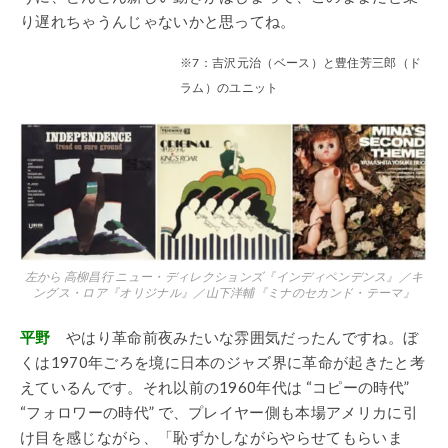
り遅れちゃうんじゃないかと思ってね。
※7：吉沢元治（ベース）と豊住芳三郎（ド
ラム）のユニット
左から 高柳昌行 ニュー・ディレクションズ『インディペンデンス』／キ
ングス・ロア『オリジナル』／山下洋輔『ミナのセカンド・テーマ』
平野
やはり革命前夜みたいな雰囲気だったんですね。ぼ
くは1970年ごろを境に日本のジャズ界に革命が起きたと考
えているんです。それ以前の1960年代は “コピーの時代”
“フォロワーの時代” で、プレイヤー側も本場アメリカに引
け目を感じながら、「恥ずかしながらやらせてもらいま