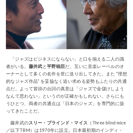
「ジャズはビジネスにならない」と口を揃える二人の識
者がいる。
藤井武
と
平野暁臣
だ。互いに音楽レーベルのオ
ーナーとして多くの名作を世に送り出してきた。また
“理想
的なジャズ作品” を妥協なく追い求める姿勢もふたりの共通
点だ。よって冒頭の台詞の真意は「ジャズで金儲けしよう
なんて思わない」というのが正確かもしれない。さらにも
うひとつ、両者の共通点は「日本のジャズ」を専門的に扱
ってきたことだ。
藤井武の
スリー・ブラインド・マイス
（Three blind mice
／以下TBM）は1970年に設立。日本最初期のインディ・