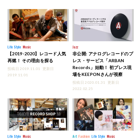
Life Style
Music
Jazz
【2019-2020】レコード人気
非公開: アナログレコードのプ
再燃！ その理由を探る
レス・サービス「ARBAN
Records」始動！ 初プレス現
投稿日 2019.11.01
更新日
場をKEEPONさんが視察
2019.11.01
投稿日 2020.01.31
更新日
2022.02.25
Life Style
Music
Art
Fashion
Life Style
Music