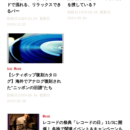
ドで流れる、リラックスでき
を捜している？
るバー
投稿日 2019.02.28
更新日
2021.03.16
投稿日 2020.01.24
更新日
2020.11.25
Jazz
Music
【シティポップ復刻カタロ
グ】海外でアナログ復刻され
た“ニッポンの旧譜”たち
投稿日 2019.03.16
更新日
2019.03.18
Music
レコードの祭典「レコードの日」11/3に開
催！ 各地で関連イベント＆キャンペーンも