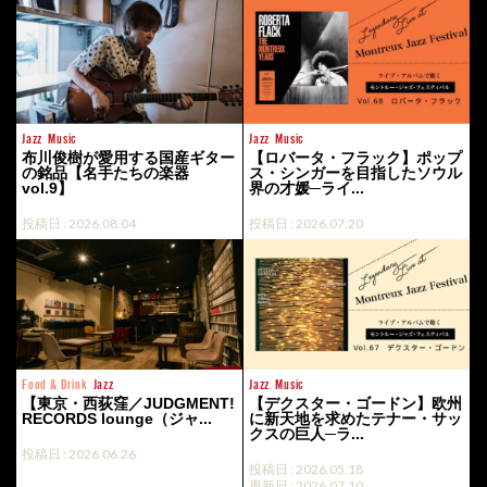
Jazz
Music
Jazz
Music
布川俊樹が愛用する国産ギター
【ロバータ・フラック】ポップ
の銘品【名手たちの楽器
ス・シンガーを目指したソウル
vol.9】
界の才媛─ライ...
投稿日 : 2026.08.04
投稿日 : 2026.07.20
Food & Drink
Jazz
Jazz
Music
【東京・西荻窪／JUDGMENT!
【デクスター・ゴードン】欧州
RECORDS lounge（ジャ...
に新天地を求めたテナー・サッ
クスの巨人─ラ...
投稿日 : 2026.06.26
投稿日 : 2026.05.18
更新日 : 2026.07.10