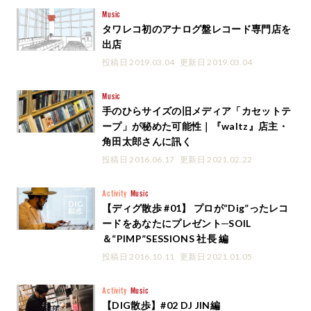
Music
タワレコ初のアナログ盤レコード専門店を
出店
投稿日 2019.03.04
更新日 2019.03.04
Music
手のひらサイズの旧メディア「カセットテ
ープ」が秘めた可能性｜『waltz』店主・
角田太郎さんに訊く
投稿日 2016.06.17
更新日 2021.02.22
Activity
Music
【ディグ散歩 #01】 プロが“Dig”ったレコ
ードをあなたにプレゼント─SOIL
＆“PIMP”SESSIONS 社長 編
投稿日 2016.10.11
更新日 2021.01.05
Activity
Music
【DIG散歩】#02 DJ JIN編