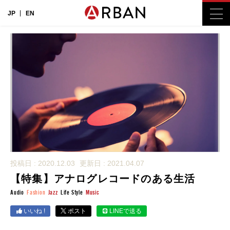
JP
EN
投稿日 : 2020.12.03
更新日 : 2021.04.07
【特集】アナログレコードのある生活
Audio
Fashion
Jazz
Life Style
Music
いいね !
ポスト
LINEで送る