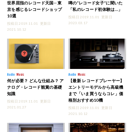
世界屈指のレコード天国─ 東
噂の“レコード女子”に聞いた
京を感じるレコードショップ
「私のレコード初体験は…」
10選
投稿日 2019.11.01
更新日
2023.03.17
投稿日 2019.11.01
更新日
2021.10.12
Audio
Music
Audio
Music
何が必要？ どんな仕組み？ ア
【最新 レコードプレーヤー】
ナログ・レコード観賞の基礎
エントリーモデルから高級機
知識
まで「いま買うならコレ」価
格別おすすめ10機
投稿日 2019.11.01
更新日
2021.01.27
投稿日 2019.11.01
更新日
2021.10.12