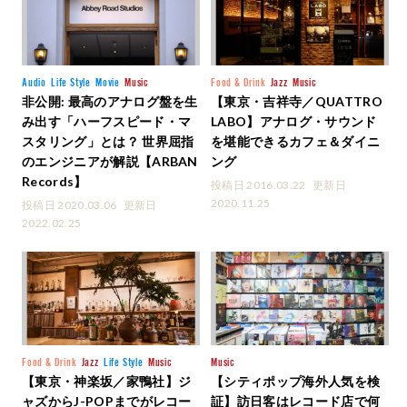
Audio
Life Style
Movie
Music
Food & Drink
Jazz
Music
非公開: 最高のアナログ盤を生
【東京・吉祥寺／QUATTRO
み出す「ハーフスピード・マ
LABO】アナログ・サウンド
スタリング」とは？ 世界屈指
を堪能できるカフェ＆ダイニ
のエンジニアが解説【ARBAN
ング
Records】
投稿日 2016.03.22
更新日
2020.11.25
投稿日 2020.03.06
更新日
2022.02.25
Food & Drink
Jazz
Life Style
Music
Music
【東京・神楽坂／家鴨社】ジ
【シティポップ海外人気を検
ャズからJ-POPまでがレコー
証】訪日客はレコード店で何