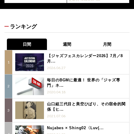
ランキング
日間
週間
月間
【ジャズフェスカレンダー2026】7月／8
月...
2026.06.27
毎日のBGMに最適！ 世界の「ジャズ専
門」ネ...
2020.04.18
山口組三代目と美空ひばり、その宿命的関
係【ヒ...
2021.07.06
Nujabes × Shing02〈Luv(...