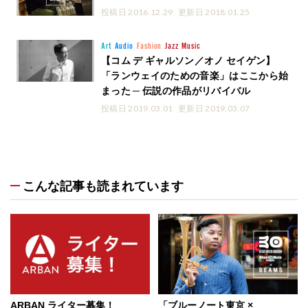
投稿日 2016.12.29
更新日 2018.01.25
Art
Audio
Fashion
Jazz
Music
【コム デ ギャルソン／オノ セイゲン】
「ランウェイのための音楽」はここから始
まった ─ 伝説の作品がリバイバル
投稿日 2019.03.01
更新日 2019.03.07
こんな記事も読まれています
ARBAN ライター募集！
「ブルーノート東京 ×