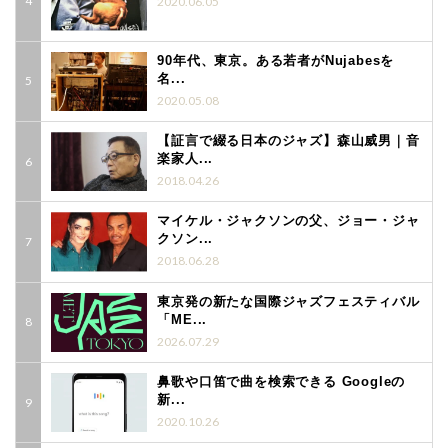
2020.06.05
90年代、東京。ある若者がNujabesを
名...
2020.05.08
【証言で綴る日本のジャズ】森山威男｜音
楽家人...
2018.04.26
マイケル・ジャクソンの父、ジョー・ジャ
クソン...
2018.06.28
東京発の新たな国際ジャズフェスティバル
「ME...
2026.07.29
鼻歌や口笛で曲を検索できる Googleの
新...
2020.10.26