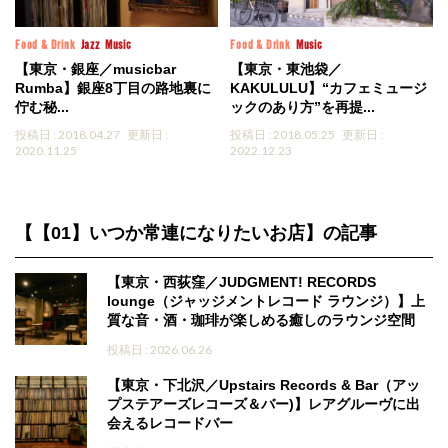
Food & Drink
Jazz
Music
Food & Drink
Music
【東京・銀座／musicbar
【東京・東池袋／
Rumba】銀座8丁目の路地裏に
KAKULULU】“カフェミュージ
佇む秘...
ックのあり方”を再提...
投稿日 : 2018.04.27
更新日 :
投稿日 : 2018.05.25
更新日 :
2020.11.25
2022.12.23
【【01】いつか常連になりたいお店】の記事
【東京・西荻窪／JUDGMENT! RECORDS
lounge（ジャッジメントレコード ラウンジ）】上
質な音・酒・珈琲が楽しめる癒しのラウンジ空間
投稿日 : 2026.06.26
【東京・下北沢／Upstairs Records & Bar（アッ
プステアーズレコーズ＆バー)】レアグルーヴに出
会えるレコードバー