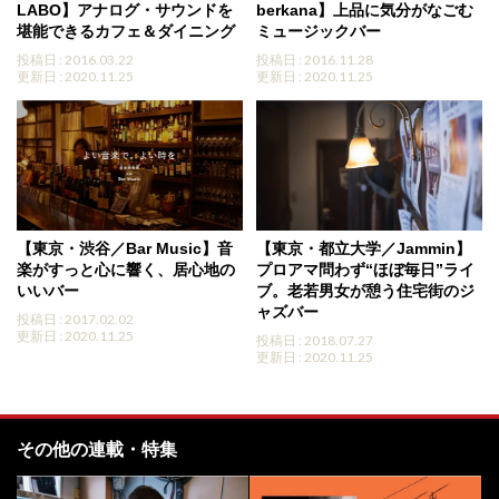
LABO】アナログ・サウンドを
berkana】上品に気分がなごむ
堪能できるカフェ＆ダイニング
ミュージックバー
投稿日 : 2016.03.22
投稿日 : 2016.11.28
更新日 : 2020.11.25
更新日 : 2020.11.25
【東京・渋谷／Bar Music】音
【東京・都立大学／Jammin】
楽がすっと心に響く、居心地の
プロアマ問わず“ほぼ毎日”ライ
いいバー
ブ。老若男女が憩う住宅街のジ
ャズバー
投稿日 : 2017.02.02
更新日 : 2020.11.25
投稿日 : 2018.07.27
更新日 : 2020.11.25
その他の連載・特集