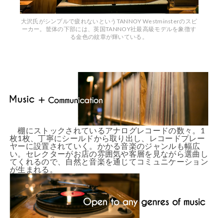
大沢氏がシンプルで疲れないというTANNOY Westminsterのスピ
ーカー。筐体の下部には、英国TANNOY社最高級モデルを象徴す
る金色の紋章が輝いている。
棚にストックされているアナログレコードの数々。1
枚1枚、丁寧にシールドから取り出し、レコードプレー
ヤーに設置されていく。かかる音楽のジャンルも幅広
い。セレクターがお店の雰囲気や客層を見ながら選曲し
てくれるので、自然と音楽を通じてコミュニケーション
が生まれる。