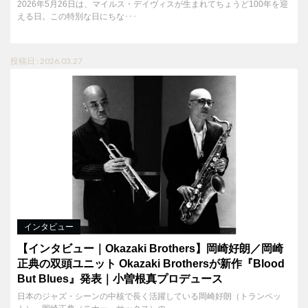
2026年5月26日は、マイルス・デイヴィスが生まれてちょうど100年を迎
える日。この特別な日にちな･･･
投稿日 : 2026.03.27
インタビュー
【インタビュー｜Okazaki Brothers】岡崎好朗／岡崎
正典の双頭ユニット Okazaki Brothersが新作『Blood
But Blues』発表｜小曽根真プロデュース
日本のジャズ・シーンの中核で長く活躍している岡崎好朗（トランペッ