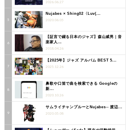
2026.06.27
Nujabes × Shing02〈Luv(...
2020.06.05
【証言で綴る日本のジャズ】森山威男｜音
楽家人...
2018.04.26
【2025年】ジャズ アルバム BEST 5...
2025.12.26
鼻歌や口笛で曲を検索できる Googleの
新...
2020.10.26
サムライチャンプルーとNujabes─ 渡辺...
2020.05.08