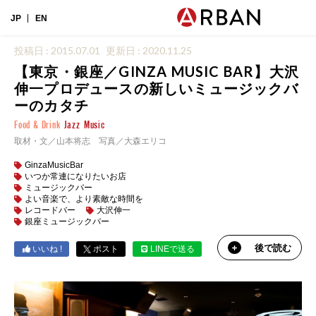
JP
EN
投稿日 : 2015.07.01
更新日 : 2020.11.25
【東京・銀座／GINZA MUSIC BAR】大沢
伸一プロデュースの新しいミュージックバ
ーのカタチ
Food & Drink
Jazz
Music
取材・文／山本将志 写真／大森エリコ
GinzaMusicBar
いつか常連になりたいお店
ミュージックバー
よい音楽で、より素敵な時間を
レコードバー
大沢伸一
銀座ミュージックバー
後で読む
いいね !
ポスト
LINEで送る