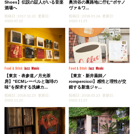
Shoes】伝説の証人がいる音楽
奥渋谷の裏路地に佇む“ボサノ
酒場へ
ヴァ＆ワ...
投稿日 : 2017.12.22
更新日 :
投稿日 : 2018.01.26
更新日 :
2020.07.22
2020.11.25
Food & Drink
Jazz
Music
Food & Drink
Jazz
Music
【東京・表参道／月光茶
【東京・新井薬師／
房】“ECMレーベルと珈琲の
rompercicci】感性と理性が交
味”を探求する洗練カ...
錯する新進ジャ...
投稿日 : 2018.02.23
更新日 :
投稿日 : 2018.03.23
更新日 :
2020.11.25
2020.11.25