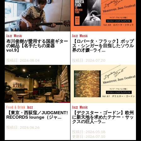
Jazz
Music
Jazz
Music
布川俊樹が愛用する国産ギター
【ロバータ・フラック】ポップ
の銘品【名手たちの楽器
ス・シンガーを目指したソウル
vol.9】
界の才媛─ライ...
投稿日 : 2026.08.04
投稿日 : 2026.07.20
Food & Drink
Jazz
Jazz
Music
【東京・西荻窪／JUDGMENT!
【デクスター・ゴードン】欧州
RECORDS lounge（ジャ...
に新天地を求めたテナー・サッ
クスの巨人─ラ...
投稿日 : 2026.06.26
投稿日 : 2026.05.18
更新日 : 2026.07.10