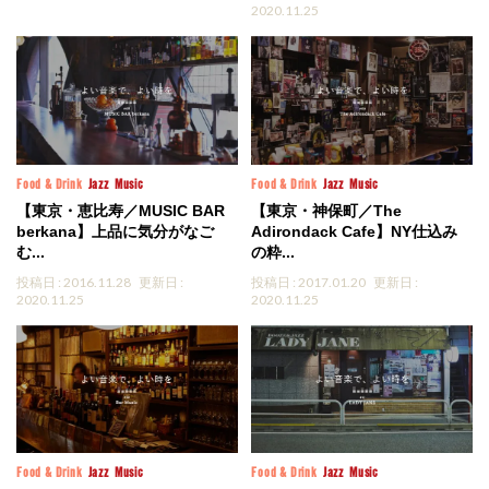
2020.11.25
Food & Drink
Jazz
Music
Food & Drink
Jazz
Music
【東京・恵比寿／MUSIC BAR
【東京・神保町／The
berkana】上品に気分がなご
Adirondack Cafe】NY仕込み
む...
の粋...
投稿日 : 2016.11.28
更新日 :
投稿日 : 2017.01.20
更新日 :
2020.11.25
2020.11.25
Food & Drink
Jazz
Music
Food & Drink
Jazz
Music