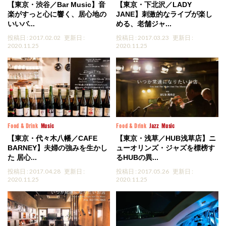
【東京・渋谷／Bar Music】音
【東京・下北沢／LADY
楽がすっと心に響く、居心地の
JANE】刺激的なライブが楽し
いいバ...
める、老舗ジャ...
投稿日 : 2017.02.02
更新日 :
投稿日 : 2017.03.23
更新日 :
2020.11.25
2020.11.25
Food & Drink
Music
Food & Drink
Jazz
Music
【東京・代々木八幡／CAFE
【東京・浅草／HUB浅草店】ニ
BARNEY】夫婦の強みを生かし
ューオリンズ・ジャズを標榜す
た 居心...
るHUBの異...
投稿日 : 2017.04.28
更新日 :
投稿日 : 2017.05.26
更新日 :
2020.11.25
2020.11.25