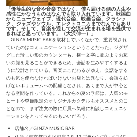
「優等生的な音や音楽ではなく、僕ら届ける側の人生や
感性にかなうものはなんでも取り入れています。歌謡曲
からニューウェイブ、現代音楽、映画音楽、クラシッ
ク、ジャズやソウル、エレクトロニカまでなんでもあり
です。そして、音楽を通して交流が生まれる場を提供で
きればと思っています。（大沢伸一）」
GINZA MUSIC BARを取材していくなかで、重要視され
ていたのはコミュニケーションということだった。ジグザ
グした珍しい形のカウンターも、横一文字に並ぶよりお互
いの顔を見ることができるため、会話を生みやすくするよ
うに設計されている。音楽にこだわるがゆえ、会話をする
のも気を使わなければいけないお店とは異なり、会話を妨
げないボリュームへの配慮もなされ、あくまで人が中心と
なる空間を作っている。これからの夏の季節は、人気のモ
ヒートや季節限定のオリジナルカクテルもオススメとのこ
となので、まず注文の際に店員へ気軽に相談しコミュニケ
ーションをとってみるのもいいだろう。
店舗名／GINZA MUSIC BAR
住所／東京都中央区銀座7-8-13 ブラウンプレイス4F