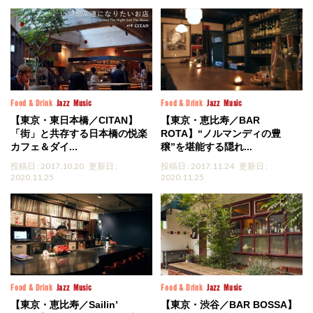
Food & Drink
Jazz
Music
Food & Drink
Jazz
Music
【東京・東日本橋／CITAN】
【東京・恵比寿／BAR
「街」と共存する日本橋の悦楽
ROTA】“ノルマンディの豊
カフェ＆ダイ...
穣”を堪能する隠れ...
投稿日 : 2017.10.20
更新日 :
投稿日 : 2017.11.24
更新日 :
2020.11.25
2020.11.25
Food & Drink
Jazz
Music
Food & Drink
Jazz
Music
【東京・恵比寿／Sailin’
【東京・渋谷／BAR BOSSA】