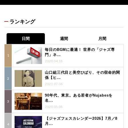
ランキング
日間
週間
月間
毎日のBGMに最適！ 世界の「ジャズ専
門」ネ...
2020.04.18
山口組三代目と美空ひばり、その宿命的関
係【ヒ...
2021.07.06
90年代、東京。ある若者がNujabesを
名...
2020.05.08
【ジャズフェスカレンダー2026】7月／8
月...