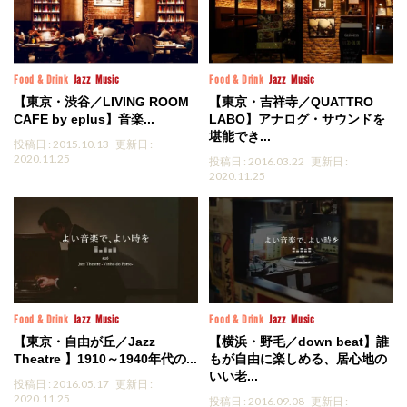
Food & Drink
Jazz
Music
Food & Drink
Jazz
Music
【東京・渋谷／LIVING ROOM
【東京・吉祥寺／QUATTRO
CAFE by eplus】音楽...
LABO】アナログ・サウンドを
堪能でき...
投稿日 : 2015.10.13
更新日 :
2020.11.25
投稿日 : 2016.03.22
更新日 :
2020.11.25
Food & Drink
Jazz
Music
Food & Drink
Jazz
Music
【東京・自由が丘／Jazz
【横浜・野毛／down beat】誰
Theatre 】1910～1940年代の...
もが自由に楽しめる、居心地の
いい老...
投稿日 : 2016.05.17
更新日 :
2020.11.25
投稿日 : 2016.09.08
更新日 :