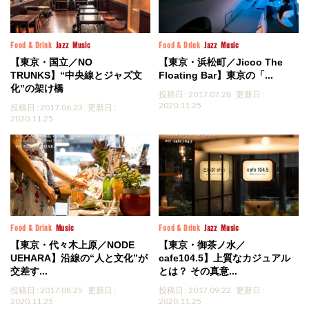
Food & Drink
Jazz
Music
Food & Drink
Jazz
Music
【東京・国立／NO
【東京・浜松町／Jicoo The
TRUNKS】“中央線とジャズ文
Floating Bar】東京の「...
化”の架け橋
投稿日 : 2017.07.28
更新日 :
2020.11.25
投稿日 : 2017.06.23
更新日 :
2020.11.25
Food & Drink
Music
Food & Drink
Jazz
Music
【東京・代々木上原／NODE
【東京・御茶ノ水／
UEHARA】沿線の“人と文化”が
cafe104.5】上質なカジュアル
交差す...
とは？ その真意...
投稿日 : 2017.08.25
更新日 :
投稿日 : 2017.09.22
更新日 :
2020.11.25
2020.11.25