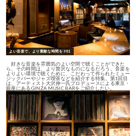
よい音楽で、より素敵な時間を #01
好きな音楽を雰囲気のよい空間で聴くことができた
ら、その時間は、より贅沢なものになるだろう。音楽を
よりよい環境で聴くために、こだわって作られたミュー
ジックバーやジャズ喫茶などを紹介する特集。第1回目
は、アーティスト大沢伸一氏プロデュースによる東京・
銀座にあるGINZA MUSIC BARをご紹介したい。