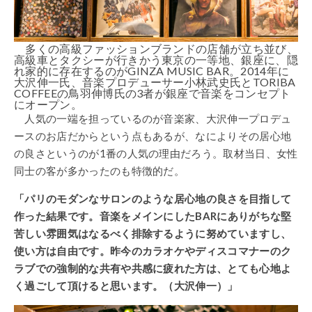
多くの高級ファッションブランドの店舗が立ち並び、
高級車とタクシーが行きかう東京の一等地、銀座に、隠
れ家的に存在するのがGINZA MUSIC BAR。2014年に
大沢伸一氏、音楽プロデューサー小林武史氏とTORIBA
COFFEEの鳥羽伸博氏の3者が銀座で音楽をコンセプト
にオープン。
人気の一端を担っているのが音楽家、大沢伸一プロデュ
ースのお店だからという点もあるが、なによりその居心地
の良さというのが1番の人気の理由だろう。取材当日、女性
同士の客が多かったのも特徴的だ。
「パリのモダンなサロンのような居心地の良さを目指して
作った結果です。音楽をメインにしたBARにありがちな堅
苦しい雰囲気はなるべく排除するように努めていますし、
使い方は自由です。昨今のカラオケやディスコマナーのク
ラブでの強制的な共有や共感に疲れた方は、とても心地よ
く過ごして頂けると思います。（大沢伸一）」