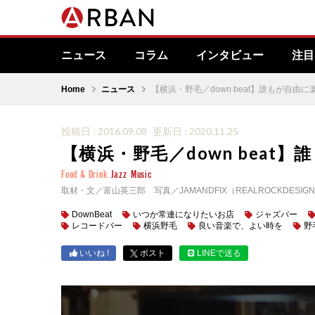
ニュース
コラム
インタビュー
注目
Home
ニュース
【横浜・野毛／down beat】誰もが自由
投稿日 : 2016.09.08
更新日 : 2020.11.25
【横浜・野毛／down bea
Food & Drink
Jazz
Music
取材・文／富山英三郎 写真／JAMANDFIX（REALROCKDESIG
DownBeat
いつか常連になりたいお店
ジャズバー
レコードバー
横浜野毛
良い音楽で、よい時を
野
いいね !
ポスト
LINEで送る