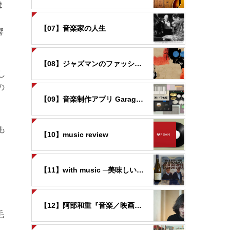
ま
【07】音楽家の人生
響
【08】ジャズマンのファッション
し
の
【09】音楽制作アプリ GarageBandの世界
も
【10】music review
【11】with music ─美味しいお酒と音楽と─
【12】阿部和重『音楽／映画覚書』
毛