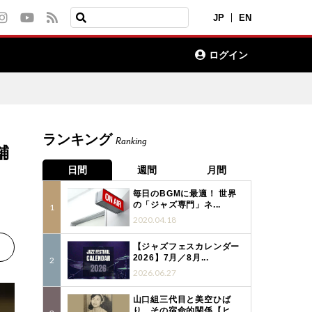
JP
EN
ログイン
ランキング
Ranking
舗
日間
週間
月間
毎日のBGMに最適！ 世界
の「ジャズ専門」ネ...
2020.04.18
【ジャズフェスカレンダー
2026】7月／8月...
2026.06.27
山口組三代目と美空ひば
り、その宿命的関係【ヒ...