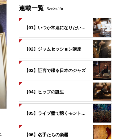
連載一覧
Series List
【01】いつか常連になりたいお店
【02】ジャムセッション講座
【03】証言で綴る日本のジャズ
【04】ヒップの誕生
【05】ライブ盤で聴くモントルー
ェ
【06】名手たちの楽器