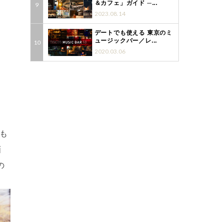
＆カフェ」ガイド ─...
2023.08.14
デートでも使える 東京のミ
ュージックバー／レ...
2020.03.06
はも
画
の