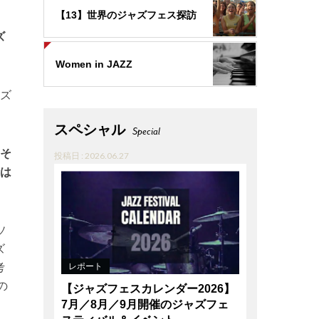
【13】世界のジャズフェス探訪
ズ
Women in JAZZ
ズ
スペシャル
Special
。そ
投稿日 : 2026.06.27
時は
ソ
ズ
考
レポート
の
【ジャズフェスカレンダー2026】
7月／8月／9月開催のジャズフェ