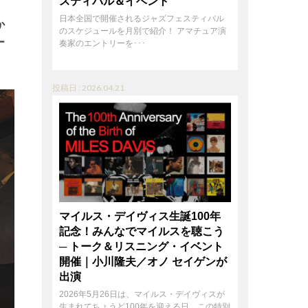
スティバル＆イベント
日本全国で開催されるジャズフェスティバル
か
のスケジュールを月別で紹介！ アマチュア演
ー
奏家のエントリーを･･･
投稿日 : 2026.04.21
マイルス・デイヴィス生誕100年
記念！みんなでマイルスを聴こう
─ トーク＆リスニング・イベント
開催｜小川隆夫／オノ セイゲンが
出演
2026年5月26日は、マイルス・デイヴィスが
生まれてちょうど100年を迎える日。この特別