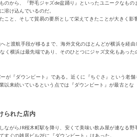
ものから、『野毛ジャズde盆踊り』といったユニークなもの
に溶け込んでいるのだ。
たこと、そして貿易の要所として栄えてきたことが大きく影
行機へと渡航手段が移るまで、海外文化のほとんどが横浜を経由
いなく横浜は最先端であり、そのひとつにジャズ文化もあった
ズバーが『ダウンビート』である。近くに『ちぐさ』という老舗
業以来続いているという点では『ダウンビート』が最古とな
けられた店内
ながらJR桜木町駅を降り、安くて美味い飲み屋が連なる野
てすぐの雑居ビル2Fに『ダウンビート』はあった。