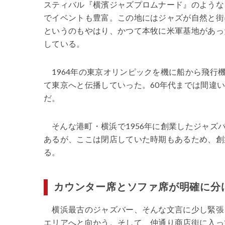
スティバル『横濱ジャズプロムナード』のような
でイベントも豊富。この地にはジャズが自然と街
というのもやはり、かつて本牧に米軍基地があっ
している。
1964年の東京オリンピックを機に船から飛
て東京へと伝播していった。60年代までは間違
だ。
そんな港町・横浜で1956年に創業したジャ
あるが、ここは閉店していた時期もあるため、創
る。
カウンター席とソファ席が明確に分
横浜最古のジャズバー、そんな文言に少し緊張し
エリアへと向かう。そして、仲通り商店街に入っ