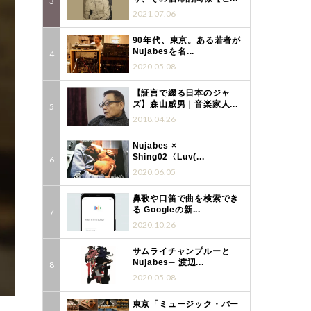
2021.07.06
90年代、東京。ある若者が
Nujabesを名...
2020.05.08
【証言で綴る日本のジャ
ズ】森山威男｜音楽家人...
2018.04.26
Nujabes ×
Shing02〈Luv(...
2020.06.05
鼻歌や口笛で曲を検索でき
る Googleの新...
2020.10.26
サムライチャンプルーと
Nujabes─ 渡辺...
2020.05.08
東京「ミュージック・バー