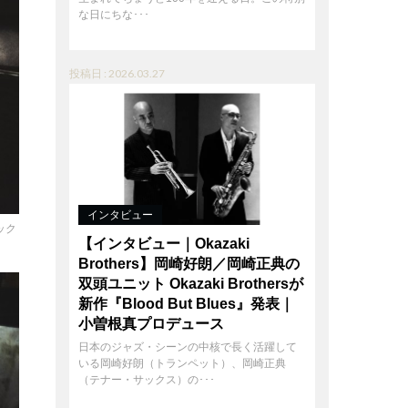
な日にちな･･･
投稿日 : 2026.03.27
インタビュー
ック
【インタビュー｜Okazaki
Brothers】岡崎好朗／岡崎正典の
双頭ユニット Okazaki Brothersが
新作『Blood But Blues』発表｜
小曽根真プロデュース
日本のジャズ・シーンの中核で長く活躍して
いる岡崎好朗（トランペット）、岡崎正典
（テナー・サックス）の･･･