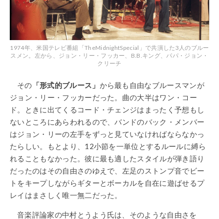
1974年、米国テレビ番組「TheMidnightSpecial」で共演した3人のブルー
スメン。左から、ジョン・リー・フッカー、B.B.キング、パパ・ジョン・
クリーチ
その
「形式的ブルース」
から最も自由なブルースマンが
ジョン・リー・フッカーだった。曲の大半はワン・コー
ド。ときに出てくるコード・チェンジはまったく予想もし
ないところにあらわれるので、バンドのバック・メンバー
はジョン・リーの左手をずっと見ていなければならなかっ
たらしい。もとより、12小節を一単位とするルールに縛ら
れることもなかった。彼に最も適したスタイルが弾き語り
だったのはその自由さのゆえで、左足のストンプ音でビー
トをキープしながらギターとボーカルを自在に遊ばせるプ
レイはまさしく唯一無二だった。
音楽評論家の中村とうよう氏は、そのような自由さを