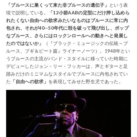
「ブルースに巣くって来た非ブルースの遺伝子」
という表
現で説明している。
「12小節AABの定型にだけ押し込めら
れたくない自由への欲求みたいなものはブルースに常に内
包され、それが40─50年代に殻を破って飛び出し、ポップ
なブルース、さらにはロックンロールへの動きへと発展し
たのではないか」
（『ブラック・ミュージックの伝統～ブ
ルース、ブギ＆ビート篇』ライナーノーツ）。1948年とい
うブルースの主流がバンド・スタイルに移っていた時期に
デビューしたジョン・リー・フッカーは、声とギターと足
踏みだけのミニマムなスタイルでブルースに内包されてい
た
「自由への欲求」
を表現してみせた野生児であった。