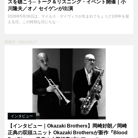
スを聴こう─ トーク＆リスニング・イベント開催｜小
川隆夫／オノ セイゲンが出演
2026年5月26日は、マイルス・デイヴィスが生まれてちょうど100年を迎
える日。この特別な日にちな･･･
投稿日 : 2026.03.27
インタビュー
【インタビュー｜Okazaki Brothers】岡崎好朗／岡崎
正典の双頭ユニット Okazaki Brothersが新作『Blood