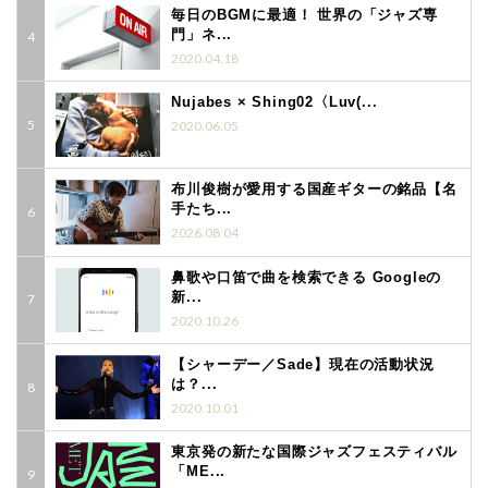
毎日のBGMに最適！ 世界の「ジャズ専
門」ネ...
2020.04.18
Nujabes × Shing02〈Luv(...
2020.06.05
布川俊樹が愛用する国産ギターの銘品【名
手たち...
2026.08.04
鼻歌や口笛で曲を検索できる Googleの
新...
2020.10.26
【シャーデー／Sade】現在の活動状況
は？...
2020.10.01
東京発の新たな国際ジャズフェスティバル
「ME...