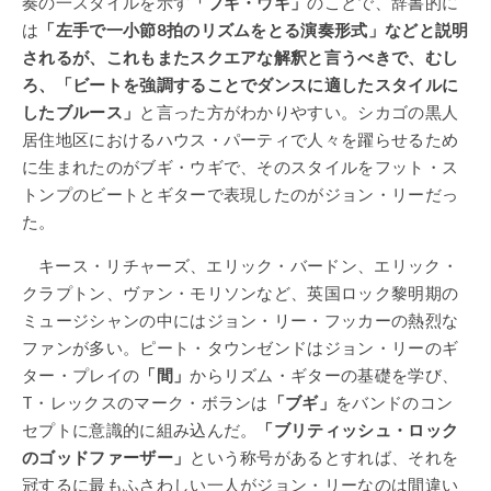
奏の一スタイルを示す
「ブギ・ウギ」
のことで、辞書的に
は
「左手で一小節8拍のリズムをとる演奏形式」などと説明
されるが、これもまたスクエアな解釈と言うべきで、むし
ろ、「ビートを強調することでダンスに適したスタイルに
したブルース」
と言った方がわかりやすい。シカゴの黒人
居住地区におけるハウス・パーティで人々を躍らせるため
に生まれたのがブギ・ウギで、そのスタイルをフット・ス
トンプのビートとギターで表現したのがジョン・リーだっ
た。
キース・リチャーズ、エリック・バードン、エリック・
クラプトン、ヴァン・モリソンなど、英国ロック黎明期の
ミュージシャンの中にはジョン・リー・フッカーの熱烈な
ファンが多い。ピート・タウンゼンドはジョン・リーのギ
ター・プレイの
「間」
からリズム・ギターの基礎を学び、
T・レックスのマーク・ボランは
「ブギ」
をバンドのコン
セプトに意識的に組み込んだ。
「ブリティッシュ・ロック
のゴッドファーザー」
という称号があるとすれば、それを
冠するに最もふさわしい一人がジョン・リーなのは間違い