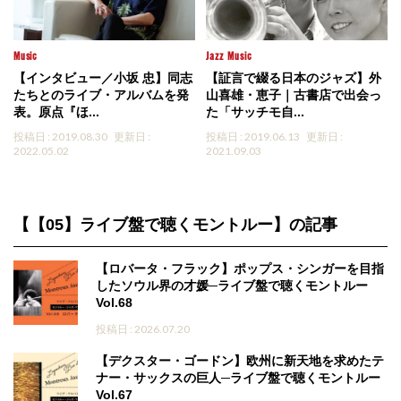
Music
Jazz
Music
【インタビュー／小坂 忠】同志
【証言で綴る日本のジャズ】外
たちとのライブ・アルバムを発
山喜雄・恵子｜古書店で出会っ
表。原点『ほ...
た「サッチモ自...
投稿日 : 2019.08.30
更新日 :
投稿日 : 2019.06.13
更新日 :
2022.05.02
2021.09.03
【【05】ライブ盤で聴くモントルー】の記事
【ロバータ・フラック】ポップス・シンガーを目指
したソウル界の才媛─ライブ盤で聴くモントルー
Vol.68
投稿日 : 2026.07.20
【デクスター・ゴードン】欧州に新天地を求めたテ
ナー・サックスの巨人─ライブ盤で聴くモントルー
Vol.67