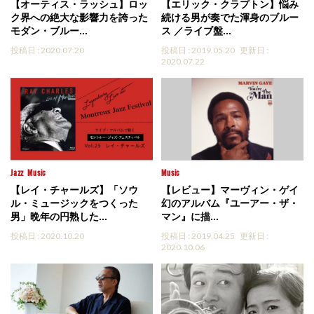
【オーティス・ラッシュ】ロッ
【エリック・クラプトン】悩み
ク界への絶大な影響力を誇った
続ける男が奏でた渾身のブルー
モダン・ブルー...
ス ／ライブ盤...
投稿日 : 2020.07.20
投稿日 : 2019.05.20
更新日 :
2020.07.22
Jazz
Music
Music
【レイ・チャールズ】「ソウ
【レビュー】マーヴィン・ゲイ
ル・ミュージックをつくった
幻のアルバム『ユーアー・ザ・
男」晩年の円熟した...
マン』に描...
投稿日 : 2020.10.20
投稿日 : 2019.04.25
更新日 :
2020.10.06