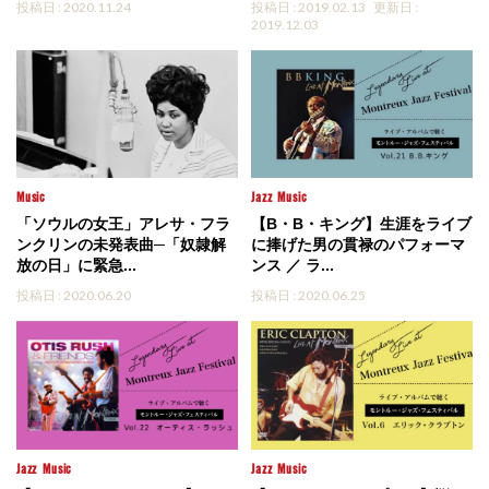
投稿日 : 2020.11.24
投稿日 : 2019.02.13
更新日 :
2019.12.03
Music
Jazz
Music
「ソウルの女王」アレサ・フラ
【B・B・キング】生涯をライブ
ンクリンの未発表曲─「奴隷解
に捧げた男の貫禄のパフォーマ
放の日」に緊急...
ンス ／ ラ...
投稿日 : 2020.06.20
投稿日 : 2020.06.25
Jazz
Music
Jazz
Music