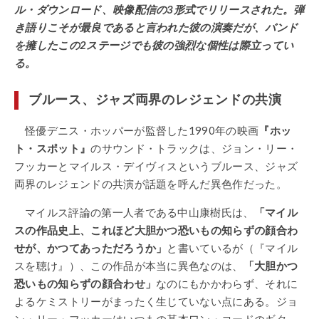
ル・ダウンロード、映像配信の3形式でリリースされた。弾
き語りこそが最良であると言われた彼の演奏だが、バンド
を擁したこの2ステージでも彼の強烈な個性は際立ってい
る。
ブルース、ジャズ両界のレジェンドの共演
怪優デニス・ホッパーが監督した1990年の映画
『ホッ
ト・スポット』
のサウンド・トラックは、ジョン・リー・
フッカーとマイルス・デイヴィスというブルース、ジャズ
両界のレジェンドの共演が話題を呼んだ異色作だった。
マイルス評論の第一人者である中山康樹氏は、
「マイル
スの作品史上、これほど大胆かつ恐いもの知らずの顔合わ
せが、かつてあっただろうか」
と書いているが（『マイル
スを聴け』）、この作品が本当に異色なのは、
「大胆かつ
恐いもの知らずの顔合わせ」
なのにもかかわらず、それに
よるケミストリーがまったく生じていない点にある。ジョ
ン・リー・フッカーはいつもの基本ワン・コードのギタ