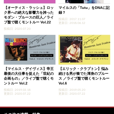
【オーティス・ラッシュ】ロッ
マイルスの「Tutu」をDNAに記
ク界への絶大な影響力を誇った
録？
モダン・ブルースの巨人／ライ
投稿日 : 2017.11.07
ブ盤で聴くモントルー Vol.22
更新日 : 2018.06.12
投稿日 : 2020.07.20
【マイルス・デイヴィス】帝王
【エリック・クラプトン】悩み
最後の大仕事を捉えた「世紀の
続ける男が奏でた渾身のブルー
企画もの」／ライブ盤で聴くモ
ス ／ライブ盤で聴くモントルー
ントルー Vol.2
Vol.6
投稿日 : 2019.03.18
投稿日 : 2019.05.20
更新日 : 2020.07.22
更新日 : 2020.07.22