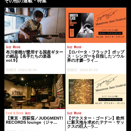
その他の連載・特集
Jazz
Music
Jazz
Music
布川俊樹が愛用する国産ギター
【ロバータ・フラック】ポップ
の銘品【名手たちの楽器
ス・シンガーを目指したソウル
vol.9】
界の才媛─ライ...
投稿日 : 2026.08.04
投稿日 : 2026.07.20
Food & Drink
Jazz
Jazz
Music
【東京・西荻窪／JUDGMENT!
【デクスター・ゴードン】欧州
RECORDS lounge（ジャ...
に新天地を求めたテナー・サッ
クスの巨人─ラ...