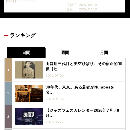
投稿日 : 2026.06.26
投稿日 : 2026.05.18
更新日 : 2026.07.10
ランキング
日間
週間
月間
山口組三代目と美空ひばり、その宿命的関
係【ヒ...
2021.07.06
90年代、東京。ある若者がNujabesを
名...
2020.05.08
【ジャズフェスカレンダー2026】7月／8
月...
2026.06.27