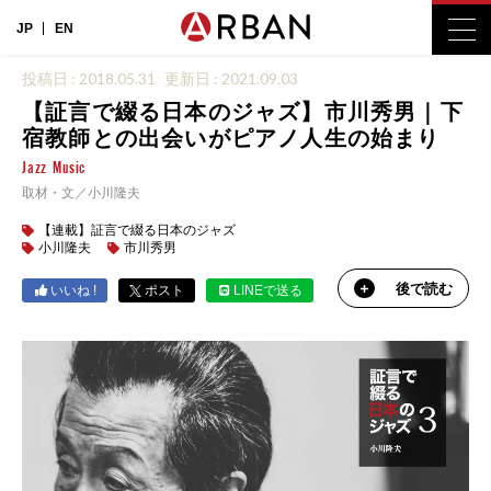
JP
EN
投稿日 : 2018.05.31
更新日 : 2021.09.03
【証言で綴る日本のジャズ】市川秀男｜下
宿教師との出会いがピアノ人生の始まり
Jazz
Music
取材・文／小川隆夫
【連載】証言で綴る日本のジャズ
小川隆夫
市川秀男
後で読む
いいね !
ポスト
LINEで送る