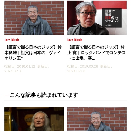
Jazz
Music
Jazz
Music
【証言で綴る日本のジャズ】鈴
【証言で綴る日本のジャズ】村
木良雄｜祖父は日本の “ヴァイ
上 寛｜ロックバンドでコンテス
オリン王”
トに出場。審...
投稿日 : 2018.01.12
更新日 :
投稿日 : 2019.03.28
更新日 :
2021.09.03
2021.09.03
こんな記事も読まれています