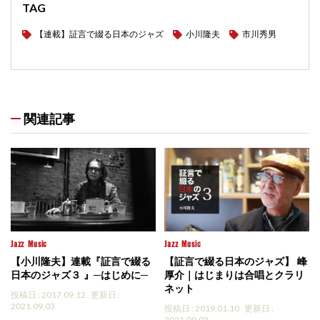
TAG
【連載】証言で綴る日本のジャズ
小川隆夫
市川秀男
関連記事
Jazz
Music
Jazz
Music
【小川隆夫】連載『証言で綴る
【証言で綴る日本のジャズ】 峰
日本のジャズ３ 』─はじめに─
厚介｜はじまりは合唱とクラリ
ネット
投稿日 : 2017.09.12
更新日 :
2021.09.03
投稿日 : 2019.01.10
更新日 :
2021.09.03