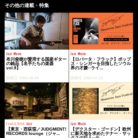
その他の連載・特集
Jazz
Music
Jazz
Music
布川俊樹が愛用する国産ギター
【ロバータ・フラック】ポップ
の銘品【名手たちの楽器
ス・シンガーを目指したソウル
vol.9】
界の才媛─ライ...
投稿日 : 2026.08.04
投稿日 : 2026.07.20
Food & Drink
Jazz
Jazz
Music
【東京・西荻窪／JUDGMENT!
【デクスター・ゴードン】欧州
RECORDS lounge（ジャ...
に新天地を求めたテナー・サッ
クスの巨人─ラ...