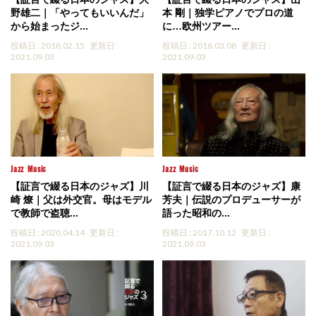
野雄二｜「やってもいいんだ」
本 剛｜独学ピアノでプロの道
から始まったジ...
に…欧州ツアー...
投稿日 : 2018.02.15
更新日 :
投稿日 : 2018.03.08
更新日 :
2021.09.03
2021.09.03
Jazz
Music
Jazz
Music
【証言で綴る日本のジャズ】川
【証言で綴る日本のジャズ】康
崎 燎｜父は外交官。母はモデル
芳夫｜伝説のプロデューサーが
で教師で盗聴...
語った昭和の...
投稿日 : 2020.04.14
更新日 :
投稿日 : 2017.10.12
更新日 :
2021.09.03
2021.09.03