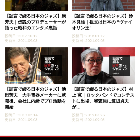
【証言で綴る日本のジャズ】康
【証言で綴る日本のジャズ】鈴
芳夫｜伝説のプロデューサーが
木良雄｜祖父は日本の “ヴァイ
語った昭和のエンタメ裏話
オリン王”
投稿日 : 2017.10.12
投稿日 : 2018.01.12
更新日 : 2021.09.03
更新日 : 2021.09.03
【証言で綴る日本のジャズ】池
【証言で綴る日本のジャズ】村
田芳夫｜大手電器メーカーに就
上 寛｜ロックバンドでコンテス
職後、会社に内緒でプロ活動を
トに出場。審査員に渡辺貞夫
開始
が…
投稿日 : 2019.02.14
投稿日 : 2019.03.28
更新日 : 2021.09.03
更新日 : 2021.09.03