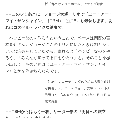
坂「都市センターホール」でライヴ録音
——この少しあとに、ジョージ大塚トリオで『ユー・アー・
マイ・サンシャイン』（TBM）
（注29）
も録音します。あ
れはゴスペル・ライクな演奏で。
ハッピーなのを作ろうということで、ベースは関西の宮
本直介さん。ジョージさんのトリオにいたときは割とシリ
アスな演奏をしていたから、疲れると「ハッピーなのをや
ろう」「みんなが知ってる曲をやろう」と。そのことを思
い出して、あのときは〈ユー・アー・マイ・サンシャイ
ン〉とかを吹き込んだんです。
（注29）レコーディングのために大塚と市川
が再会。メンバー＝ジョージ大塚（ds） 市川
秀男（p） 宮本直介（b） 1974年10月31日 東
京で録音
——TBMからはもう一枚、リーダー作の『明日への旅立
ち』
（注30）
を出します。