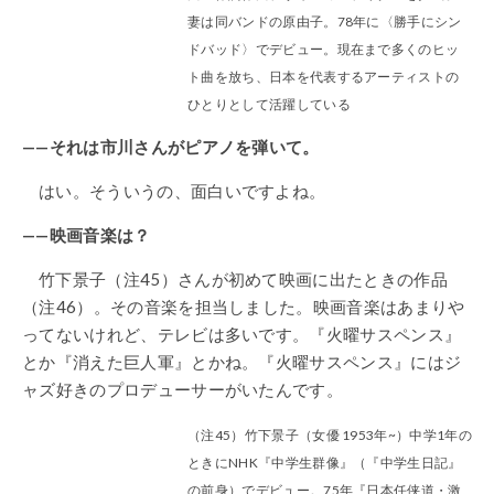
妻は同バンドの原由子。78年に〈勝手にシン
ドバッド〉でデビュー。現在まで多くのヒッ
ト曲を放ち、日本を代表するアーティストの
ひとりとして活躍している
——それは市川さんがピアノを弾いて。
はい。そういうの、面白いですよね。
——映画音楽は？
竹下景子（注45）さんが初めて映画に出たときの作品
（注46）。その音楽を担当しました。映画音楽はあまりや
ってないけれど、テレビは多いです。『火曜サスペンス』
とか『消えた巨人軍』とかね。『火曜サスペンス』にはジ
ャズ好きのプロデューサーがいたんです。
（注45）竹下景子（女優 1953年~）中学1年の
ときにNHK『中学生群像』（『中学生日記』
の前身）でデビュー。75年『日本任侠道・激