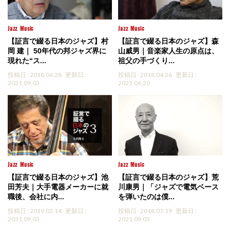
Jazz
Music
Jazz
Music
【証言で綴る日本のジャズ】村
【証言で綴る日本のジャズ】森
岡 建｜ 50年代の邦ジャズ界に
山威男｜音楽家人生の原点は、
現れた“ス...
祖父の手づくり...
投稿日 : 2018.06.28
更新日 :
投稿日 : 2018.04.26
更新日 :
2021.09.03
2023.06.20
Jazz
Music
Jazz
Music
【証言で綴る日本のジャズ】池
【証言で綴る日本のジャズ】荒
田芳夫｜大手電器メーカーに就
川康男｜「ジャズで電気ベース
職後、会社に内...
を弾いたのは僕...
投稿日 : 2019.02.14
更新日 :
投稿日 : 2018.07.19
更新日 :
2021.09.03
2021.09.03