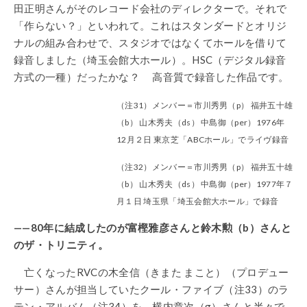
田正明さんがそのレコード会社のディレクターで。それで
「作らない？」といわれて。これはスタンダードとオリジ
ナルの組み合わせで、スタジオではなくてホールを借りて
録音しました（埼玉会館大ホール）。HSC（デジタル録音
方式の一種）だったかな？ 高音質で録音した作品です。
（注31）メンバー＝市川秀男（p） 福井五十雄
（b） 山木秀夫（ds） 中島御（per）1976年
12月２日 東京芝「ABCホール」でライヴ録音
（注32）メンバー＝市川秀男（p） 福井五十雄
（b） 山木秀夫（ds） 中島御（per）1977年７
月１日 埼玉県「埼玉会館大ホール」で録音
——80年に結成したのが富樫雅彦さんと鈴木勲（b）さんと
のザ・トリニティ。
亡くなったRVCの木全信（きまた まこと）（プロデュー
サー）さんが担当していたクール・ファイブ（注33）のラ
テン・アルバム（注34）を、横内章次（g）さんと半々で