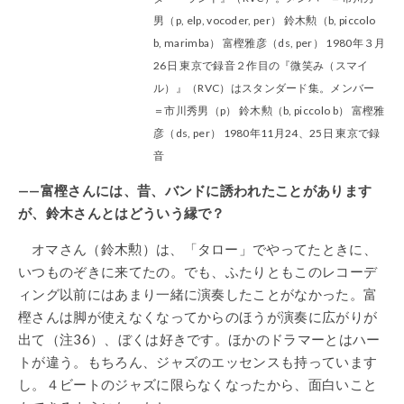
男（p, elp, vocoder, per） 鈴木勲（b, piccolo
b, marimba） 富樫雅彦（ds, per） 1980年３月
26日 東京で録音２
作目の『微笑み（スマイ
ル）』（RVC）はスタンダード集。メンバー
＝市川秀男（p） 鈴木勲（b, piccolo b） 富樫雅
彦（ds, per） 1980年11月24、25日 東京で録
音
——富樫さんには、昔、バンドに誘われたことがあります
が、鈴木さんとはどういう縁で？
オマさん（鈴木勲）は、「タロー」でやってたときに、
いつものぞきに来てたの。でも、ふたりともこのレコーデ
ィング以前にはあまり一緒に演奏したことがなかった。富
樫さんは脚が使えなくなってからのほうが演奏に広がりが
出て（注36）、ぼくは好きです。ほかのドラマーとはハー
トが違う。もちろん、ジャズのエッセンスも持っています
し。４ビートのジャズに限らなくなったから、面白いこと