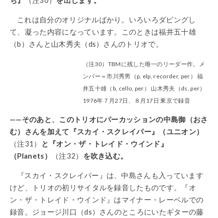
これは自分のオリジナルばかり。いろいろダビングし
て、凝った内容になっています。このときは福井五十雄
（b）さんと山木秀夫（ds）さんのトリオで。
（注30）TBMに残した唯一のリーダー作。メ
ンバー＝市川秀男（p, elp, recorder, per） 福
井五十雄（b, cello, per） 山木秀夫（ds, per）
1976年７月27日、８月17日 東京で録音
——そのあと、このトリオにパーカッションの中島御（おさ
む）さんを加えて『スカイ・スクレイパー』（ユニオン）
（注31）
と『オン・ザ・トレイド・ウインド』
（Planets）
（注32）
を吹き込む。
『スカイ・スクレイパー』は、中島さんも入っています
けど、トリオの初リサイタルを録音したものです。『オ
ン・ザ・トレイド・ウインド』はマイナー・レーベルでの
録音。ジョージ川口（ds）さんのところにいたギターの藤