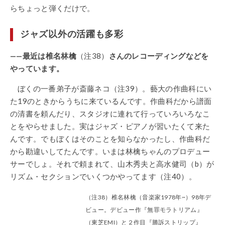
らちょっと弾くだけで。
ジャズ以外の活躍も多彩
——最近は椎名林檎
（注38）
さんのレコーディングなどを
やっています。
ぼくの一番弟子が斎藤ネコ（注39）。藝大の作曲科にい
た19のときからうちに来ているんです。作曲科だから譜面
の清書を頼んだり、スタジオに連れて行っていろいろなこ
とをやらせました。実はジャズ・ピアノが習いたくて来た
んです。でもぼくはそのことを知らなかったし、作曲科だ
から勘違いしてたんです。いまは林檎ちゃんのプロデュー
サーでしょ。それで頼まれて、山木秀夫と高水健司（b）が
リズム・セクションでいくつかやってます（注40）。
（注38）椎名林檎（音楽家1978年~）98年デ
ビュー。デビュー作『無罪モラトリアム』
（東芝EMI）と２作目『勝訴ストリップ』