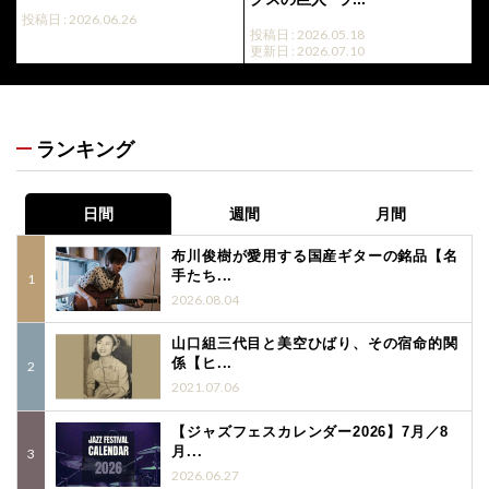
投稿日 : 2026.06.26
投稿日 : 2026.05.18
更新日 : 2026.07.10
ランキング
日間
週間
月間
布川俊樹が愛用する国産ギターの銘品【名
手たち...
2026.08.04
山口組三代目と美空ひばり、その宿命的関
係【ヒ...
2021.07.06
【ジャズフェスカレンダー2026】7月／8
月...
2026.06.27