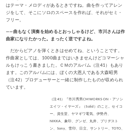
はテーマ・メロディがあるときですね。曲を作ってアレン
ジをして、そこにソロのスペースを作れば、それがセミ・
フリー。
——曲もなく演奏を始めるとおっしゃるけど、市川さんは作
曲家になりたかった。まったく逆ですよね。
だからピアノを弾くときはせめてね、ということです。
作曲家としては、1000曲まではいきませんけどコマーシャ
ルもけっこう書きました。ＣＭのアルバム（注41）もあり
ます。このアルバムには、ぼくの大恩人である大森昭男
（注42）プロデューサーと一緒に制作したものが収められ
ています。
（注41）『市川秀男CM WORKS ON・アソシ
エイツ・イヤーズ』（Solid）のこと。セイコ
ー、資生堂、ヤマギワ電気、伊勢丹、
NIKKA、象印、グンゼ、丸井、ブリヂスト
ン、Sony、雪印、日立、サントリー、TOTO、