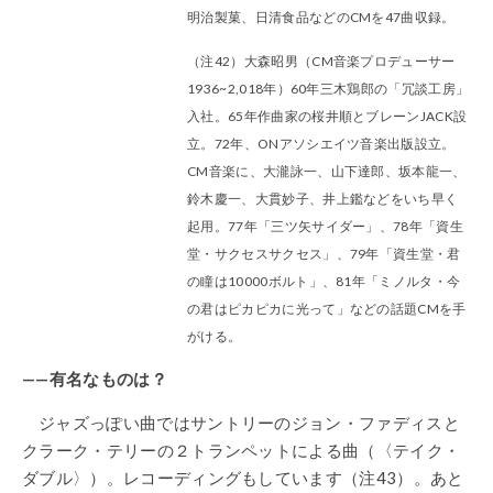
明治製菓、日清食品などのCMを47曲収録。
（注42）大森昭男（CM音楽プロデューサー
1936~2,018年）60年三木鶏郎の「冗談工房」
入社。65年作曲家の桜井順とブレーンJACK設
立。72年、ONアソシエイツ音楽出版設立。
CM音楽に、大瀧詠一、山下達郎、坂本龍一、
鈴木慶一、大貫妙子、井上鑑などをいち早く
起用。77年「三ツ矢サイダー」、78年「資生
堂・サクセスサクセス」、79年「資生堂・君
の瞳は10000ボルト」、81年「ミノルタ・今
の君はピカピカに光って」などの話題CMを手
がける。
——有名なものは？
ジャズっぽい曲ではサントリーのジョン・ファディスと
クラーク・テリーの２トランペットによる曲（〈テイク・
ダブル〉）。レコーディングもしています（注43）。あと