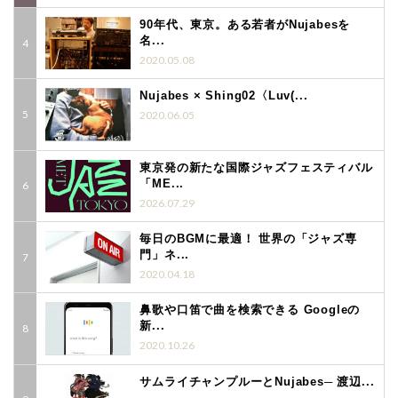
90年代、東京。ある若者がNujabesを
名...
2020.05.08
Nujabes × Shing02〈Luv(...
2020.06.05
東京発の新たな国際ジャズフェスティバル
「ME...
2026.07.29
毎日のBGMに最適！ 世界の「ジャズ専
門」ネ...
2020.04.18
鼻歌や口笛で曲を検索できる Googleの
新...
2020.10.26
サムライチャンプルーとNujabes─ 渡辺...