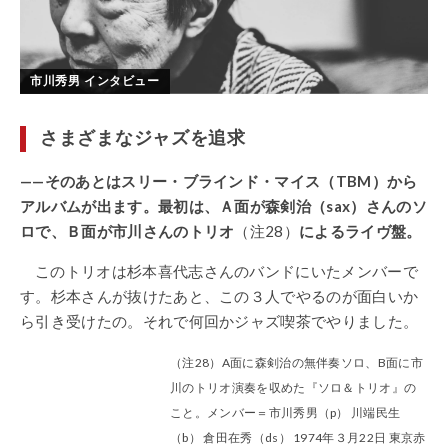
市川秀男 インタビュー
さまざまなジャズを追求
——そのあとはスリー・ブラインド・マイス（TBM）から
アルバムが出ます。最初は、Ａ面が森剣治（sax）さんのソ
ロで、Ｂ面が市川さんのトリオ
（注28）
によるライヴ盤。
このトリオは杉本喜代志さんのバンドにいたメンバーで
す。杉本さんが抜けたあと、この３人でやるのが面白いか
ら引き受けたの。それで何回かジャズ喫茶でやりました。
（注28）A面に森剣治の無伴奏ソロ、B面に市
川のトリオ演奏を収めた『ソロ＆トリオ』の
こと。メンバー＝市川秀男（p） 川端民生
（b） 倉田在秀（ds） 1974年３月22日 東京赤