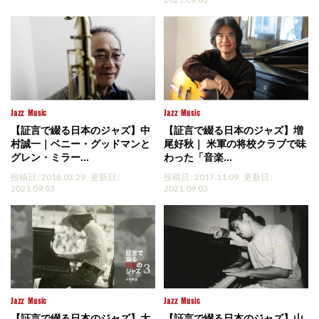
Jazz
Music
Jazz
Music
【証言で綴る日本のジャズ】中
【証言で綴る日本のジャズ】増
村誠一｜ベニー・グッドマンと
尾好秋｜ 米軍の将校クラブで味
グレン・ミラー...
わった「音楽...
投稿日 : 2018.03.29
更新日 :
投稿日 : 2017.11.09
更新日 :
2021.09.03
2021.09.03
Jazz
Music
Jazz
Music
【証言で綴る日本のジャズ】大
【証言で綴る日本のジャズ】山