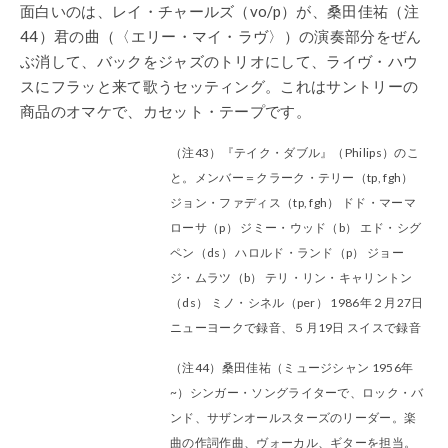
面白いのは、レイ・チャールズ（vo/p）が、桑田佳祐（注
44）君の曲（〈エリー・マイ・ラヴ〉）の演奏部分をぜん
ぶ消して、バックをジャズのトリオにして、ライヴ・ハウ
スにフラッと来て歌うセッティング。これはサントリーの
商品のオマケで、カセット・テープです。
（注43）『テイク・ダブル』（Philips）のこ
と。メンバー＝クラーク・テリー（tp, fgh）
ジョン・ファディス（tp, fgh） ドド・マーマ
ローサ（p） ジミー・ウッド（b） エド・シグ
ペン（ds） ハロルド・ランド（p） ジョー
ジ・ムラツ（b） テリ・リン・キャリントン
（ds） ミノ・シネル（per） 1986年２月27日
ニューヨークで録音、５月19日 スイスで録音
（注44）桑田佳祐（ミュージシャン 1956年
~）シンガー・ソングライターで、ロック・バ
ンド、サザンオールスターズのリーダー。楽
曲の作詞作曲、ヴォーカル、ギターを担当。