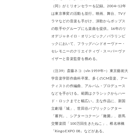
（同）がミリオンセラーを記録。2004~12年
は東京事変の活動も並行。映画、舞台、TVド
ラマなどの音楽も手がけ、演歌からポップス
の歌手やグループにも楽曲を提供。16年のリ
オデジャネイロ・オリンピック／パラリンピ
ックにおいて、フラッグハンドオーヴァー・
セレモニーのクリエイティヴ・スーパーヴァ
イザーと音楽監督を務める。
（注39）斎藤ネコ（vln 1959年~）東京藝術大
学音楽学部作曲科卒業。多くのCM音楽、アー
ティストの作編曲、アルバム・プロデュース
などを手がける。範囲はクラシックからハー
ド・ロックまでと幅広い。主な作品に、新国
立劇場「城」、世田谷パブリックシアター
「審判」、シアターコクーン「黴菌」、群馬
交響楽団「100万回生きたねこ」、椎名林檎
「Ringo EXPO 08」などがある。