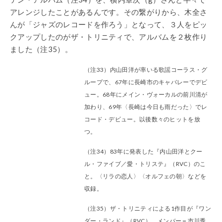
アレンジしたことがあるんです。その繋がりから、木全さ
んが「ジャズのレコードを作ろう」となって、３人をピッ
クアップしたのがザ・トリニティで、アルバムを２枚作り
ました（注35）。
（注33）内山田洋が率いる歌謡コーラス・グ
ループで、67年に長崎市のキャバレーでデビ
ュー。68年にメイン・ヴォーカルの前川清が
加わり、69年〈長崎は今日も雨だった〉でレ
コード・デビュー。以後数々のヒットを放
つ。
（注34）83年に発表した『内山田洋とクー
ル・ファイブ／愛・トリステ』（RVC）のこ
と。〈リラの恋人〉〈オルフェの朝〉などを
収録。
（注35）ザ・トリニティによる1作目が『ワン
ダー・ランド』（RVC）。メンバー＝市川秀