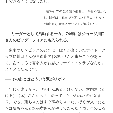
もできるようになったし。
（注36）70年に脊髄を損傷し下半身不随とな
る。以後は、独自で考案したドラム・セット
で個性的な音楽とサウンドを追求した。
——リーダーとして活動する一方、76年にはジョージ川口
さんのビッグ・フォアにも入られる。
東京オリンピックのときに、ぼくが出ていたナイト・ク
ラブに川口さんが自衛隊のお偉いさんと来たことがあっ
て。あのころは有名人がお忍びでナイト・クラブなんかに
よく来てたんです。
——そのあとはどういう繋がりが？
年代が違うから、ぜんぜんあるわけがない。村岡建（た
ける）（ts）さんから「手伝って」といわれたのが始ま
り。でも、建ちゃんはすぐ辞めちゃった。ぼくが入ったと
きは建ちゃんと水橋孝さんがやってたんだよね。そのころ