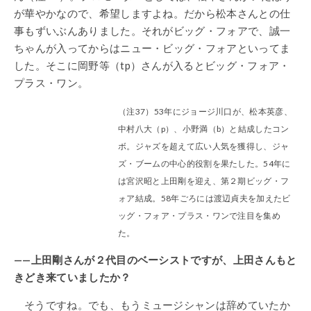
が華やかなので、希望しますよね。だから松本さんとの仕
事もずいぶんありました。それがビッグ・フォアで、誠一
ちゃんが入ってからはニュー・ビッグ・フォアといってま
した。そこに岡野等（tp）さんが入るとビッグ・フォア・
プラス・ワン。
（注37）53年にジョージ川口が、松本英彦、
中村八大（p）、小野満（b）と結成したコン
ボ。ジャズを超えて広い人気を獲得し、ジャ
ズ・ブームの中心的役割を果たした。54年に
は宮沢昭と上田剛を迎え、第２期ビッグ・フ
ォア結成。58年ごろには渡辺貞夫を加えたビ
ッグ・フォア・プラス・ワンで注目を集め
た。
——上田剛さんが２代目のベーシストですが、上田さんもと
きどき来ていましたか？
そうですね。でも、もうミュージシャンは辞めていたか