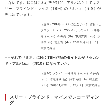
ないです。録音はこれが先だけど、アルバムとしてはス
リー・ブラインド・マイス（TBM）の『ミネ』（注９）が
先に出ています。
（注９）TBMレーベルの記念すべき1作目（カ
タログ・ナンバーTBM-1）。メンバー＝峰厚
介（as, ss） 今井尚（tb） 市川秀男（elp） 水
橋孝（b） 村上寛（ds） 70年８月４日、５日
東京で録音
——それで『ミネ』に続くTBM作品のタイトルが『セカン
ド・アルバム』（注10）になっていた。
（注10）メンバー＝峰厚介（as, ss） 今井尚
（tb） 増尾好秋（g） 鈴木良雄（b） 村上寛
（ds） 70年11月29日、12月２日 東京で録音
スリー・ブラインド・マイスでレコーディン
グ