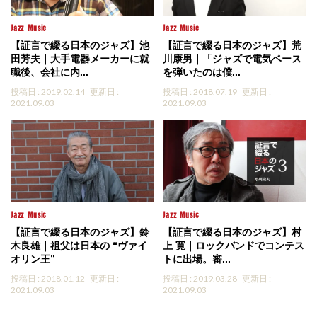
Jazz
Music
Jazz
Music
【証言で綴る日本のジャズ】池
【証言で綴る日本のジャズ】荒
田芳夫｜大手電器メーカーに就
川康男｜「ジャズで電気ベース
職後、会社に内...
を弾いたのは僕...
投稿日 : 2019.02.14
更新日 :
投稿日 : 2018.07.19
更新日 :
2021.09.03
2021.09.03
Jazz
Music
Jazz
Music
【証言で綴る日本のジャズ】鈴
【証言で綴る日本のジャズ】村
木良雄｜祖父は日本の “ヴァイ
上 寛｜ロックバンドでコンテス
オリン王”
トに出場。審...
投稿日 : 2018.01.12
更新日 :
投稿日 : 2019.03.28
更新日 :
2021.09.03
2021.09.03