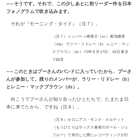
——そうです。それで、この少しあとに初リーダー作を日本
フォノグラムで吹き込みます。
それが『モーニング・タイド』（注７）。
（注７）メンバー＝峰厚介（as） 菊地雅章
（elp） ラリー・リドレー（b） レニー・マッ
クブラウン（ds） 70年６月17日、18日 東京
で録音
——このときはプーさんのバンドに入っていたから、プーさ
んが参加して。残りのメンバーが、ラリー・リドレー（b）
とレニー・マックブラウン（ds）。
向こうでプーさんが知り合ったひとたちで、たまたま日
本に来てたから、ですね（注８）。
（注８）セロニアス・モンク・カルテット
（もうひとりはサックス奏者のポール・ジェ
フルー）で来日した際にレコーディングが行