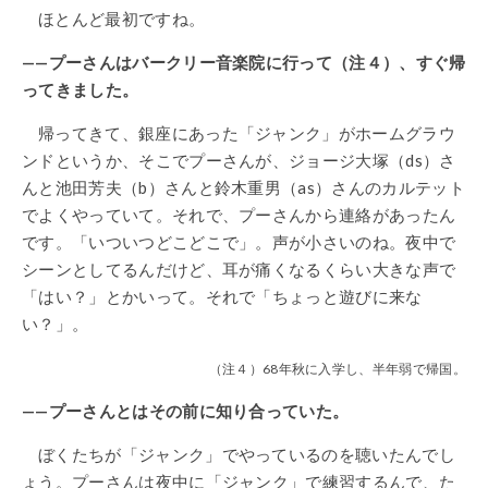
ほとんど最初ですね。
——プーさんはバークリー音楽院に行って（注４）、すぐ帰
ってきました。
帰ってきて、銀座にあった「ジャンク」がホームグラウ
ンドというか、そこでプーさんが、ジョージ大塚（ds）さ
んと池田芳夫（b）さんと鈴木重男（as）さんのカルテット
でよくやっていて。それで、プーさんから連絡があったん
です。「いついつどこどこで」。声が小さいのね。夜中で
シーンとしてるんだけど、耳が痛くなるくらい大きな声で
「はい？」とかいって。それで「ちょっと遊びに来な
い？」。
（注４）68年秋に入学し、半年弱で帰国。
——プーさんとはその前に知り合っていた。
ぼくたちが「ジャンク」でやっているのを聴いたんでし
ょう。プーさんは夜中に「ジャンク」で練習するんで、た