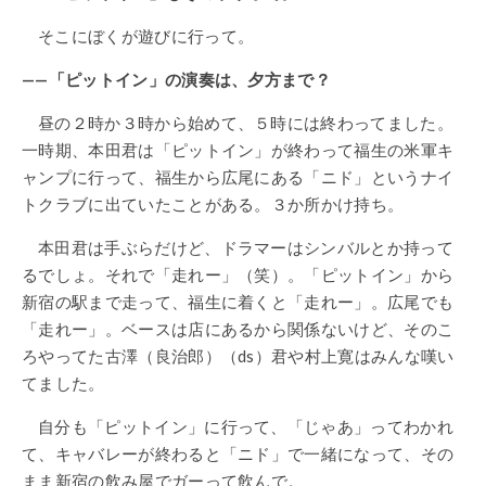
そこにぼくが遊びに行って。
——「ピットイン」の演奏は、夕方まで？
昼の２時か３時から始めて、５時には終わってました。
一時期、本田君は「ピットイン」が終わって福生の米軍キ
ャンプに行って、福生から広尾にある「ニド」というナイ
トクラブに出ていたことがある。３か所かけ持ち。
本田君は手ぶらだけど、ドラマーはシンバルとか持って
るでしょ。それで「走れー」（笑）。「ピットイン」から
新宿の駅まで走って、福生に着くと「走れー」。広尾でも
「走れー」。ベースは店にあるから関係ないけど、そのこ
ろやってた古澤（良治郎）（ds）君や村上寛はみんな嘆い
てました。
自分も「ピットイン」に行って、「じゃあ」ってわかれ
て、キャバレーが終わると「ニド」で一緒になって、その
まま新宿の飲み屋でガーって飲んで。