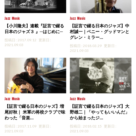
Jazz
Music
Jazz
Music
【小川隆夫】連載『証言で綴る
【証言で綴る日本のジャズ】中
日本のジャズ３ 』─はじめに─
村誠一｜ベニー・グッドマンと
グレン・ミラー...
投稿日 : 2017.09.12
更新日 :
2021.09.03
投稿日 : 2018.03.29
更新日 :
2021.09.03
Jazz
Music
Jazz
Music
【証言で綴る日本のジャズ】増
【証言で綴る日本のジャズ】大
尾好秋｜ 米軍の将校クラブで味
野雄二｜「やってもいいんだ」
わった「音楽...
から始まったジ...
投稿日 : 2017.11.09
更新日 :
投稿日 : 2018.02.15
更新日 :
2021.09.03
2021.09.03