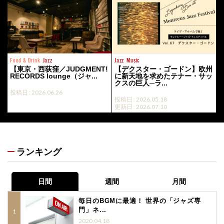
Food & Drink
Jazz
Jazz
Music
【東京・西荻窪／JUDGMENT!
【デクスター・ゴードン】欧州
RECORDS lounge（ジャ...
に新天地を求めたテナー・サッ
クスの巨人─ラ...
投稿日 : 2026.06.26
投稿日 : 2026.05.18
更新日 : 2026.07.10
ランキング
日間
週間
月間
毎日のBGMに最適！ 世界の「ジャズ専
門」ネ...
2020.04.18