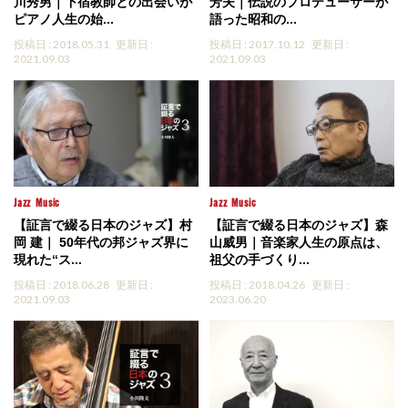
川秀男｜下宿教師との出会いが
芳夫｜伝説のプロデューサーが
ピアノ人生の始...
語った昭和の...
投稿日 : 2018.05.31
更新日 :
投稿日 : 2017.10.12
更新日 :
2021.09.03
2021.09.03
Jazz
Music
Jazz
Music
【証言で綴る日本のジャズ】村
【証言で綴る日本のジャズ】森
岡 建｜ 50年代の邦ジャズ界に
山威男｜音楽家人生の原点は、
現れた“ス...
祖父の手づくり...
投稿日 : 2018.06.28
更新日 :
投稿日 : 2018.04.26
更新日 :
2021.09.03
2023.06.20