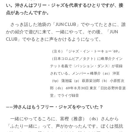
い。沖さんはフリー・ジャズを代表するひとりですが、接
点があったんですか。
さっき話した池袋の「JUN CLUB」でやってたときに、誰
かの紹介で遊びに来て、一緒にやって。その後、「JUN
CLUB」でやるときに声をかけるようになって。
（注６）『ジャズ・イン・トーキョー ’69』
（日本コロムビア／タクト）に峰厚介クイン
テット名義で〈パッション・ダンス〉が収録
されている。メンバー＝峰厚介（as） 沖至
（tp） 蒲池猛（p） 萩原栄治郎（b） 小原哲次
郎（ds） 69年８月30日 東京「日比谷野外音楽
堂」でライヴ録音
——沖さんはもうフリー・ジャズをやっていた？
一緒にやってるころに、富樫（雅彦）（ds）さんから
「ふたり一緒に」って、声がかかったんです。ぼくは抵抗