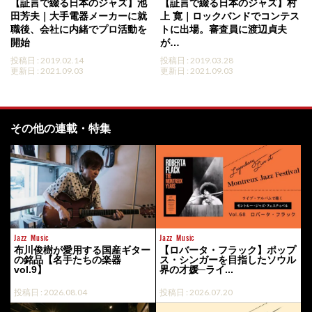
【証言で綴る日本のジャズ】池
【証言で綴る日本のジャズ】村
田芳夫｜大手電器メーカーに就
上 寛｜ロックバンドでコンテス
職後、会社に内緒でプロ活動を
トに出場。審査員に渡辺貞夫
開始
が…
投稿日 : 2019.02.14
投稿日 : 2019.03.28
更新日 : 2021.09.03
更新日 : 2021.09.03
その他の連載・特集
Jazz
Music
Jazz
Music
布川俊樹が愛用する国産ギター
【ロバータ・フラック】ポップ
の銘品【名手たちの楽器
ス・シンガーを目指したソウル
vol.9】
界の才媛─ライ...
投稿日 : 2026.08.04
投稿日 : 2026.07.20