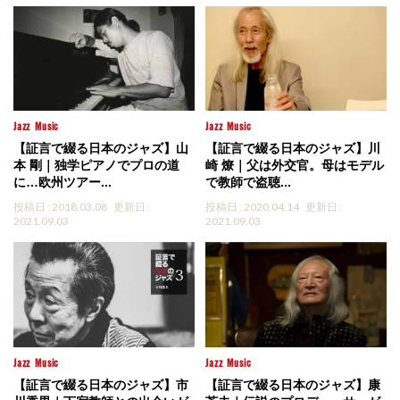
Jazz
Music
Jazz
Music
【証言で綴る日本のジャズ】山
【証言で綴る日本のジャズ】川
本 剛｜独学ピアノでプロの道
崎 燎｜父は外交官。母はモデル
に…欧州ツアー...
で教師で盗聴...
投稿日 : 2018.03.08
更新日 :
投稿日 : 2020.04.14
更新日 :
2021.09.03
2021.09.03
Jazz
Music
Jazz
Music
【証言で綴る日本のジャズ】市
【証言で綴る日本のジャズ】康