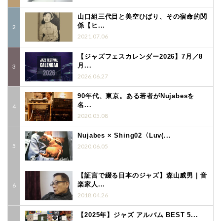
山口組三代目と美空ひばり、その宿命的関
係【ヒ...
2021.07.06
【ジャズフェスカレンダー2026】7月／8
月...
2026.06.27
90年代、東京。ある若者がNujabesを
名...
2020.05.08
Nujabes × Shing02〈Luv(...
2020.06.05
【証言で綴る日本のジャズ】森山威男｜音
楽家人...
2018.04.26
【2025年】ジャズ アルバム BEST 5...