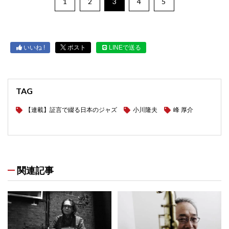
1
2
3
4
5
いいね !
ポスト
LINEで送る
TAG
【連載】証言で綴る日本のジャズ
小川隆夫
峰 厚介
関連記事