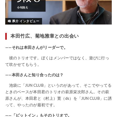
峰 厚介 インタビュー
本田竹広、菊地雅章との出会い
——それは本田さんがリーダーで。
彼のトリオです。ぼくはメンバーではなく、遊びに行っ
て吹かせてもらう。
——本田さんと知り合ったのは？
池袋に「JUN CLUB」というのがあって、そこでやってる
ときのベースが本田君のトリオの萩原栄次郎さん。その萩
原さんが、本田君と（村上）寛（ds）を「JUN CLUB」に誘
って、やったのが最初です。
——「ピットイン」もそのトリオで。