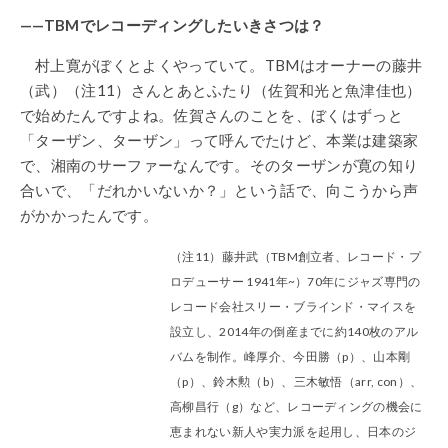
——TBMでレコーディングしたいきさつは？
村上寛がぼくとよくやっていて。TBMはオーナーの藤井
（武）（注11）さんとあとふたり（佐賀和光と魚津佳也）
で始めたんですよね。佐賀さんのことを、ぼくはずっと
「ターザン、ターザン」って呼んでたけど、本業は建築家
で、湘南のサーファーなんです。そのターザンが寛の知り
合いで、「だれかいないか？」という話で、向こうから声
がかかったんです。
（注11）藤井武（TBM創立者、レコード・プ
ロデューサー 1941年~）70年にジャズ専門の
レコード会社スリー・ブラインド・マイスを
設立し、2014年の倒産までに約140枚のアル
バムを制作。峰厚介、今田勝（p）、山本剛
（p）、鈴木勲（b）、三木敏悟（arr, con）、
高柳昌行（g）など、レコーディングの機会に
恵まれない新人や実力派を起用し、日本のジ