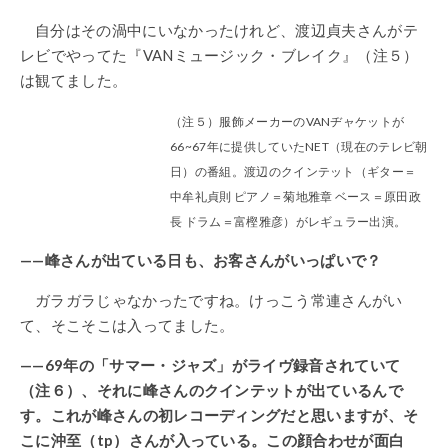
自分はその渦中にいなかったけれど、渡辺貞夫さんがテ
レビでやってた『VANミュージック・ブレイク』（注５）
は観てました。
（注５）服飾メーカーのVANヂャケットが
66~67年に提供していたNET（現在のテレビ朝
日）の番組。渡辺のクインテット（ギター＝
中牟礼貞則 ピアノ＝菊地雅章 ベース＝原田政
長 ドラム＝富樫雅彦）がレギュラー出演。
——峰さんが出ている日も、お客さんがいっぱいで？
ガラガラじゃなかったですね。けっこう常連さんがい
て、そこそこは入ってました。
——69年の「サマー・ジャズ」がライヴ録音されていて
（注６）、それに峰さんのクインテットが出ているんで
す。これが峰さんの初レコーディングだと思いますが、そ
こに沖至（tp）さんが入っている。この顔合わせが面白