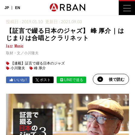
JP
EN
投稿日 : 2019.01.10
更新日 : 2021.09.03
【証言で綴る日本のジャズ】 峰 厚介｜は
じまりは合唱とクラリネット
Jazz
Music
取材・文／小川隆夫
【連載】証言で綴る日本のジャズ
小川隆夫
峰 厚介
後で読む
いいね !
ポスト
LINEで送る