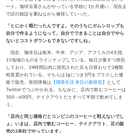
ート。珈琲豆屋さんがやっている学校に1か月通い、現在ま
で試行錯誤を重ねながら修得していった。
「とにかく暇だったんですよ。そのうちにガムシロップも
自分で作るようになって。自分でできることは自分でやら
ないとコストダウンもできないですしね」
現在、珈琲豆は南米、中米、アジア、アフリカの4大陸、
15地域のものをラインナップしている。毎日少量ずつ焙煎
しており、24時間以内に焙煎された豆も日替わりで2種類
程度置かれている。そちらは1gにつき1円をプラスした価
格で販売。焙煎情報は
【喫茶生活 本日の新焙煎】
として
Twitterでつぶやかれる。ちなみに、店内で飲むコーヒーは
500～600円。テイクアウトだとすべて半額で飲めてしま
う。
「店内と同じ価格だとコンビニのコーヒーと戦えないでし
ょ。いまは、店内で飲むコーヒー、テイクアウト、豆の販
売の3本柱でやっています」