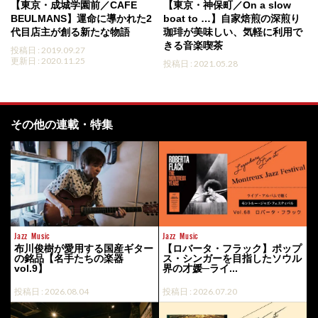
【東京・成城学園前／CAFE
【東京・神保町／On a slow
BEULMANS】運命に導かれた2
boat to …】自家焙煎の深煎り
代目店主が創る新たな物語
珈琲が美味しい、気軽に利用で
きる音楽喫茶
投稿日 : 2019.09.27
更新日 : 2020.11.25
投稿日 : 2021.05.28
その他の連載・特集
Jazz
Music
Jazz
Music
布川俊樹が愛用する国産ギター
【ロバータ・フラック】ポップ
の銘品【名手たちの楽器
ス・シンガーを目指したソウル
vol.9】
界の才媛─ライ...
投稿日 : 2026.08.04
投稿日 : 2026.07.20