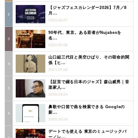
【ジャズフェスカレンダー2026】7月／8
月...
2026.06.27
90年代、東京。ある若者がNujabesを
名...
2020.05.08
山口組三代目と美空ひばり、その宿命的関
係【ヒ...
2021.07.06
【証言で綴る日本のジャズ】森山威男｜音
楽家人...
2018.04.26
鼻歌や口笛で曲を検索できる Googleの
新...
2020.10.26
デートでも使える 東京のミュージックバ
ー／レ...