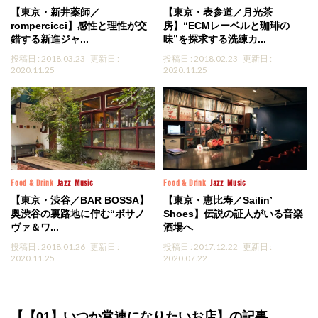
【東京・新井薬師／
【東京・表参道／月光茶
rompercicci】感性と理性が交
房】“ECMレーベルと珈琲の
錯する新進ジャ...
味”を探求する洗練カ...
投稿日 : 2018.03.23
更新日 :
投稿日 : 2018.02.23
更新日 :
2020.11.25
2020.11.25
Food & Drink
Jazz
Music
Food & Drink
Jazz
Music
【東京・渋谷／BAR BOSSA】
【東京・恵比寿／Sailin’
奥渋谷の裏路地に佇む“ボサノ
Shoes】伝説の証人がいる音楽
ヴァ＆ワ...
酒場へ
投稿日 : 2018.01.26
更新日 :
投稿日 : 2017.12.22
更新日 :
2020.11.25
2020.07.22
【【01】いつか常連になりたいお店】の記事