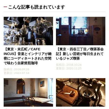
こんな記事も読まれています
【東京・末広町／CAFE
【東京・四谷三丁目／喫茶茶会
INCUS】音楽とインテリアが緻
記】新しい芸術が毎日生まれて
密にコーディネートされた空間
いるジャズ喫茶
で味わう自家焙煎珈琲
投稿日 : 2018.10.26
更新日 : 2020.11.25
投稿日 : 2018.09.28
更新日 : 2023.07.14