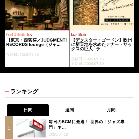
Food & Drink
Jazz
Jazz
Music
【東京・西荻窪／JUDGMENT!
【デクスター・ゴードン】欧州
RECORDS lounge（ジャ...
に新天地を求めたテナー・サッ
クスの巨人─ラ...
投稿日 : 2026.06.26
投稿日 : 2026.05.18
更新日 : 2026.07.10
ランキング
日間
週間
月間
毎日のBGMに最適！ 世界の「ジャズ専
門」ネ...
2020.04.18