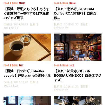
Food & Drink
Music
Food & Drink
Music
【横浜・野毛／ちぐさ】もうす
【東京・恵比寿／ASYLUM
ぐ創業90年─現存する日本最古
Coffee ROASTERS】自家焙
のジャズ喫茶
煎...
投稿日 : 2019.02.22
更新日 :
投稿日 : 2019.01.25
更新日 :
2021.08.29
2020.11.25
Food & Drink
Jazz
Food & Drink
Jazz
【横浜・日の出町／shelter
【東京・祐天寺／KISSA
people】趣味人たちの避難小屋
BOSSA UMINEKO】自然体でジ
ャズ...
投稿日 : 2018.12.28
更新日 :
2020.11.25
投稿日 : 2018.11.22
更新日 :
2020.11.25