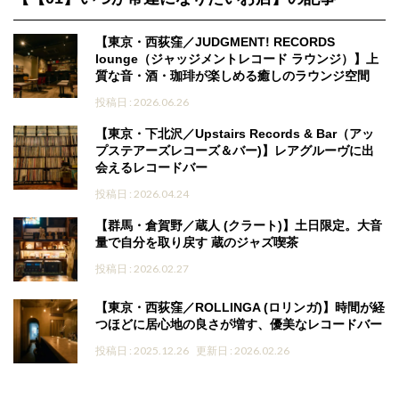
【東京・西荻窪／JUDGMENT! RECORDS
lounge（ジャッジメントレコード ラウンジ）】上
質な音・酒・珈琲が楽しめる癒しのラウンジ空間
投稿日 : 2026.06.26
【東京・下北沢／Upstairs Records & Bar（アッ
プステアーズレコーズ＆バー)】レアグルーヴに出
会えるレコードバー
投稿日 : 2026.04.24
【群馬・倉賀野／蔵人 (クラート)】土日限定。大音
量で自分を取り戻す 蔵のジャズ喫茶
投稿日 : 2026.02.27
【東京・西荻窪／ROLLINGA (ロリンガ)】時間が経
つほどに居心地の良さが増す、優美なレコードバー
投稿日 : 2025.12.26
更新日 : 2026.02.26