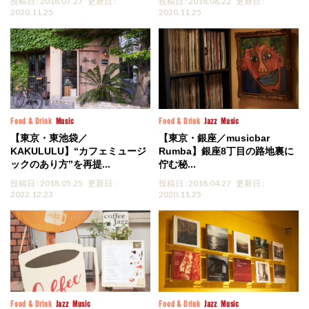
投稿日 : 2018.07.27
更新日 :
投稿日 : 2018.06.22
更新日 :
2020.11.25
2020.11.25
Food & Drink
Music
Food & Drink
Jazz
Music
【東京・東池袋／
【東京・銀座／musicbar
KAKULULU】“カフェミュージ
Rumba】銀座8丁目の路地裏に
ックのあり方”を再提...
佇む秘...
投稿日 : 2018.05.25
更新日 :
投稿日 : 2018.04.27
更新日 :
2022.12.23
2020.11.25
Food & Drink
Jazz
Music
Food & Drink
Jazz
Music