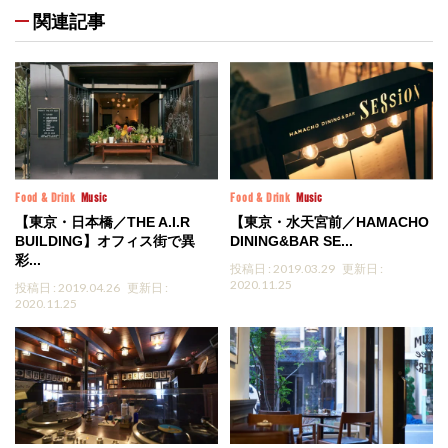
関連記事
Food & Drink
Music
Food & Drink
Music
【東京・日本橋／THE A.I.R
【東京・水天宮前／HAMACHO
BUILDING】オフィス街で異
DINING&BAR SE...
彩...
投稿日 : 2019.03.29
更新日 :
2020.11.25
投稿日 : 2019.04.26
更新日 :
2020.11.25