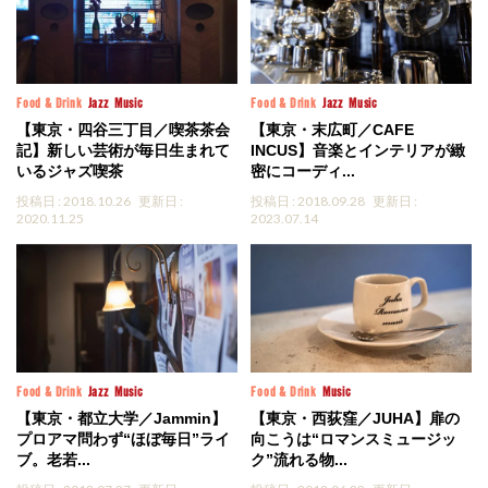
Food & Drink
Jazz
Music
Food & Drink
Jazz
Music
【東京・四谷三丁目／喫茶茶会
【東京・末広町／CAFE
記】新しい芸術が毎日生まれて
INCUS】音楽とインテリアが緻
いるジャズ喫茶
密にコーディ...
投稿日 : 2018.10.26
更新日 :
投稿日 : 2018.09.28
更新日 :
2020.11.25
2023.07.14
Food & Drink
Jazz
Music
Food & Drink
Music
【東京・都立大学／Jammin】
【東京・西荻窪／JUHA】扉の
プロアマ問わず“ほぼ毎日”ライ
向こうは“ロマンスミュージッ
ブ。老若...
ク”流れる物...