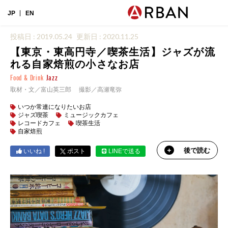
JP
EN
投稿日 : 2019.05.24
更新日 : 2020.11.25
【東京・東高円寺／喫茶生活】ジャズが流
れる自家焙煎の小さなお店
Food & Drink
Jazz
取材・文／富山英三郎 撮影／高瀬竜弥
いつか常連になりたいお店
ジャズ喫茶
ミュージックカフェ
レコードカフェ
喫茶生活
自家焙煎
後で読む
いいね !
ポスト
LINEで送る